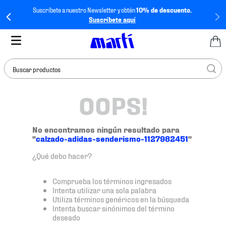
Suscríbete a nuestro Newsletter y obtén
10% de descuento.
Suscríbete aquí
Buscar productos
OOPS!
TÉRMINOS MÁS
BUSCADOS
1
.
tenis mujer
No encontramos ningún resultado para
"
calzado-adidas-senderismo-1127982451
"
2
.
tenis hombre
¿Qué debo hacer?
3
.
tenis
4
.
tenis futbol
Comprueba los términos ingresados
Intenta utilizar una sola palabra
5
.
jersey
Utiliza términos genéricos en la búsqueda
Intenta buscar sinónimos del término
6
.
mochila
deseado