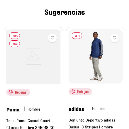
7
.
mochilas
Sugerencias
8
.
chivas
9
.
tenis niño
10
.
tenis nike
-
21 %
Rebajas
Rebajas
adidas
Hombre
Puma
Hombre
Conjunto Deportivo adidas
Tenis Puma Casual Court
Casual 3 Stripes Hombre
Classic Hombre 395018 20