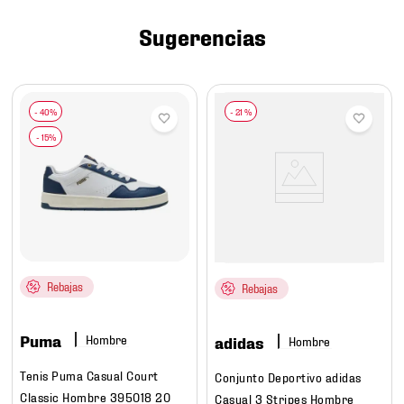
7
.
mochilas
Sugerencias
8
.
chivas
9
.
tenis niño
10
.
tenis nike
-
21 %
Rebajas
Rebajas
Puma
Hombre
adidas
Hombre
Tenis Puma Casual Court
Conjunto Deportivo adidas
Classic Hombre 395018 20
Casual 3 Stripes Hombre