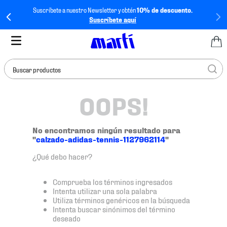
Suscríbete a nuestro Newsletter y obtén
10% de descuento.
Suscríbete aquí
Buscar productos
OOPS!
TÉRMINOS MÁS
BUSCADOS
1
.
tenis mujer
No encontramos ningún resultado para
"
calzado-adidas-tennis-1127962114
"
2
.
tenis hombre
¿Qué debo hacer?
3
.
tenis
4
.
tenis futbol
Comprueba los términos ingresados
Intenta utilizar una sola palabra
5
.
jersey
Utiliza términos genéricos en la búsqueda
Intenta buscar sinónimos del término
6
.
mochila
deseado