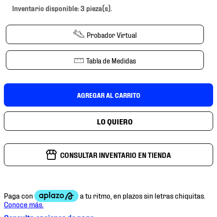
7
.
chivas
Inventario disponible: 3 pieza(s).
8
.
mochilas
Probador Virtual
9
.
tenis niño
10
.
tenis nike
Tabla de Medidas
AGREGAR AL CARRITO
CONSULTAR INVENTARIO EN TIENDA
Consulta opciones de pago