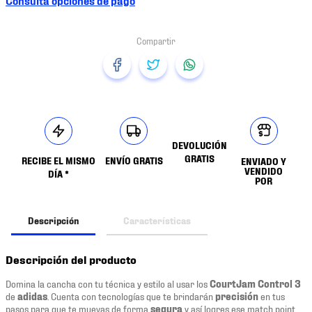
DEVOLUCIÓN
GRATIS
RECIBE EL MISMO
ENVÍO GRATIS
ENVIADO Y
VENDIDO
DÍA *
POR
Descripción
Características
Descripción del producto
Domina la cancha con tu técnica y estilo al usar los
CourtJam Control 3
de
adidas
. Cuenta con tecnologías que te brindarán
precisión
en tus
pasos para que te muevas de forma
segura
y así logres ese match point.