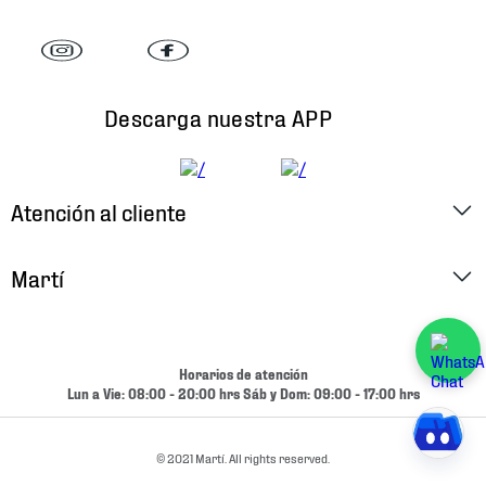
Descarga nuestra APP
Atención al cliente
Factura Electrónica
Martí
Preguntas Frecuentes
Historia
Métodos de Pago
Ubica tu Tienda
Horarios de atención
Cambios y Devoluciones
Lun a Vie: 08:00 - 20:00 hrs Sáb y Dom: 09:00 - 17:00 hrs
Aviso de Privacidad
Contacto
Términos y Condiciones
© 2021 Martí. All rights reserved.
Condiciones de Entrega