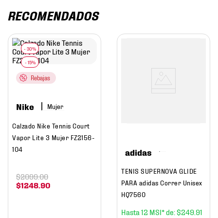
RECOMENDADOS
Rebajas
Nike
Mujer
Calzado Nike Tennis Court
Vapor Lite 3 Mujer FZ2156-
104
adidas
TENIS SUPERNOVA GLIDE
$
2099
.
00
PARA adidas Correr Unisex
$
1248
.
90
HQ7560
12
$
249
.
91