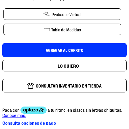
7
.
mochilas
8
.
chivas
Probador Virtual
9
.
tenis niño
Tabla de Medidas
10
.
tenis nike
AGREGAR AL CARRITO
CONSULTAR INVENTARIO EN TIENDA
Consulta opciones de pago