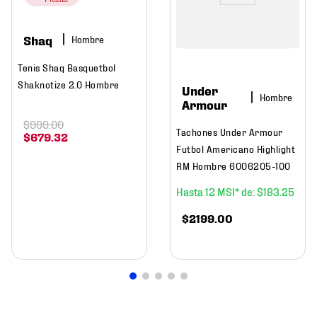
Shaq
Hombre
Tenis Shaq Basquetbol
Shaknotize 2.0 Hombre
Under
Hombre
Armour
$
999
.
00
Tachones Under Armour
$
679
.
32
Futbol Americano Highlight
RM Hombre 6006205-100
12
$
183
.
25
$
2199
.
00