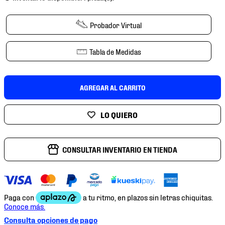
7
.
chivas
8
.
mochilas
Probador Virtual
9
.
tenis niño
Tabla de Medidas
10
.
tenis nike
AGREGAR AL CARRITO
CONSULTAR INVENTARIO EN TIENDA
Consulta opciones de pago