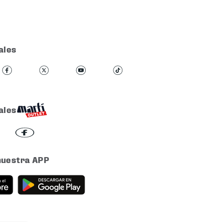
ales
ales
nuestra APP