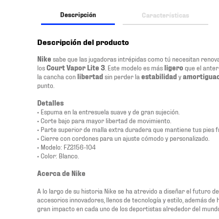
Descripción
Características
Descripción del producto
Nike
sabe que las jugadoras intrépidas como tú necesitan renova
los
Court Vapor Lite 3
. Este modelo es más
ligero
que el anter
la cancha con
libertad
sin perder la
estabilidad
y
amortigua
punto.
Detalles
• Espuma en la entresuela suave y de gran sujeción.
• Corte bajo para mayor libertad de movimiento.
• Parte superior de malla extra duradera que mantiene tus pies f
• Cierre con cordones para un ajuste cómodo y personalizado.
• Modelo: FZ2156-104
• Color: Blanco.
Acerca de Nike
A lo largo de su historia Nike se ha atrevido a diseñar el futuro 
accesorios innovadores, llenos de tecnología y estilo, además de
gran impacto en cada uno de los deportistas alrededor del mund