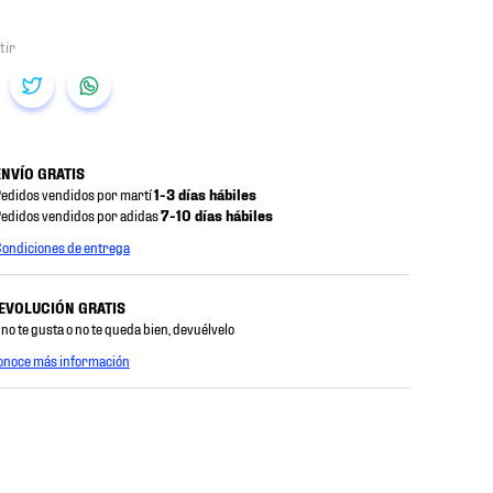
ENVÍO GRATIS
edidos vendidos por martí
1-3 días hábiles
edidos vendidos por adidas
7-10 días hábiles
ondiciones de entrega
EVOLUCIÓN GRATIS
 no te gusta o no te queda bien, devuélvelo
onoce más información