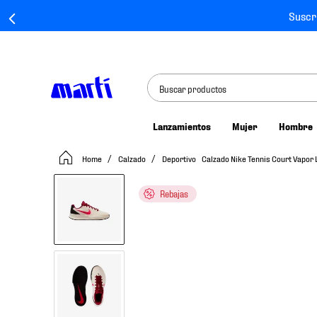
Suscr
Buscar productos
Lanzamientos
Mujer
Hombre
TÉRMINOS MÁS BUSCADOS
Calzado
Deportivo
Calzado Nike Tennis Court Vapor 
1
.
tenis mujer
2
.
tenis hombre
Rebajas
3
.
tenis
4
.
tenis futbol
5
.
jersey
6
.
mochila
7
.
chivas