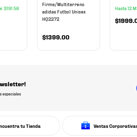
Firme/Multiterreno
$
191
.
58
12
adidas Futbol Unisex
HQ2272
$
1999
.
$
1399
.
00
wsletter!
s especiales
ncuentra tu Tienda
Ventas Corporativa