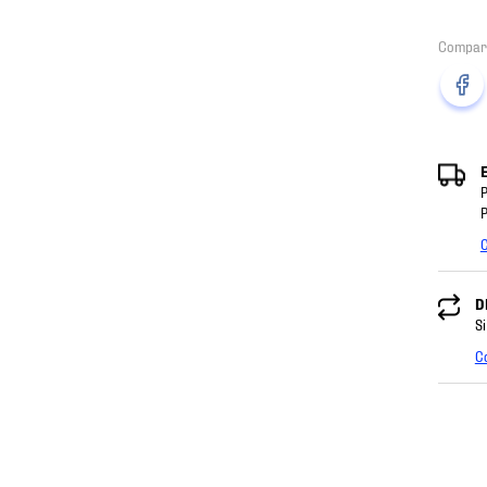
P
P
C
D
Si
C