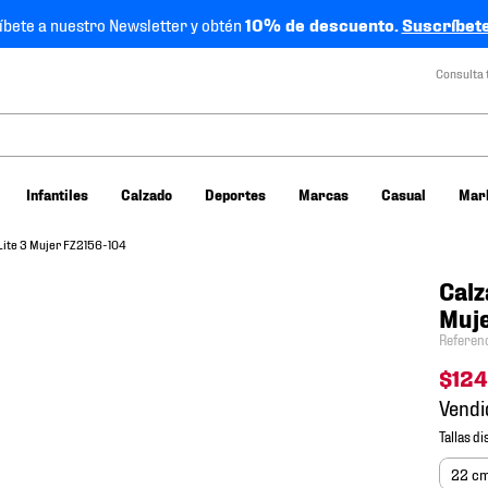
íbete a nuestro Newsletter y obtén
10% de descuento.
Suscríbete
Consulta 
Infantiles
Calzado
Deportes
Marcas
Casual
Mar
Lite 3 Mujer FZ2156-104
Calz
Muj
Referen
$
12
Vendi
22 c