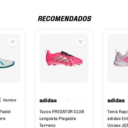
RECOMENDADOS
adidas
adidas
Hombre
 Padel
Tacos PREDATOR CLUB
Tenis Rap
bre
Lengüeta Plegable
adidas En
Terreno
Unisex JQ