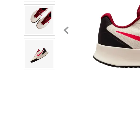
8
.
mochilas
9
.
tenis niño
10
.
tenis nike