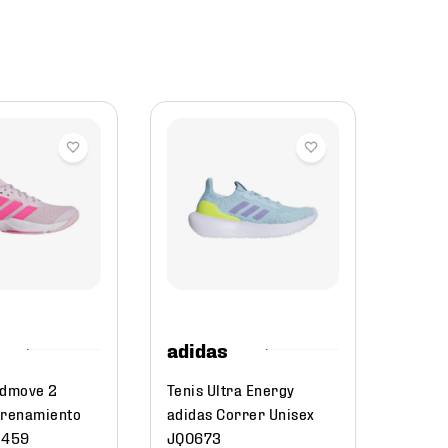
adid
Calza
Crazyq
Mujer
$
24
adidas
idmove 2
Tenis Ultra Energy
trenamiento
adidas Correr Unisex
1459
JQ0673