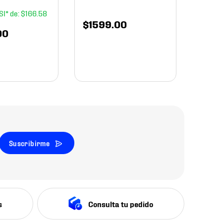
$
166
.
58
$
1599
.
00
00
Suscribirme
s
Consulta tu pedido