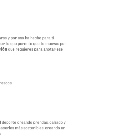
rse y por eso ha hecho para ti
ior, lo que permite que te muevas por
ción
que requieres para anotar ese
rescos.
del deporte creando prendas, calzado y
 hacerlos más sostenibles, creando un
o.