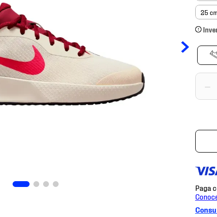
25 c
Inve
－
Consul