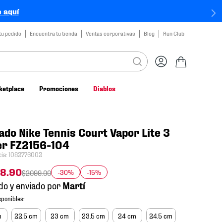
 aquí
tu pedido
Encuentra tu tienda
Ventas corporativas
Blog
Run Club
ketplace
Promociones
Diablos
ado Nike Tennis Court Vapor Lite 3
er FZ2156-104
cia
:
1082776002
48
.
90
-30%
-15%
$
2099
.
00
do y enviado por
m
22.5 cm
23 cm
23.5 cm
24 cm
24.5 cm