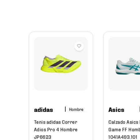
mbre
tbol
z/Rj
adidas
Asics
Hombre
216
.
58
Tenis adidas Correr
Calzado Asics
Adios Pro 4 Hombre
Game FF Hom
JP6623
1041A493.101