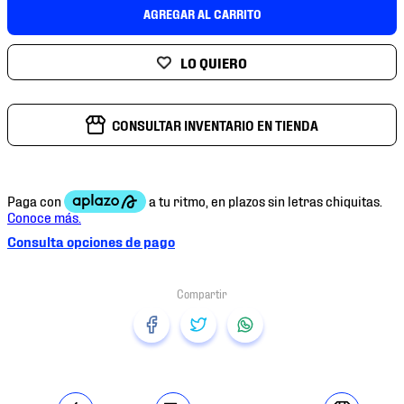
7
.
mochilas
AGREGAR AL CARRITO
8
.
chivas
9
.
tenis niño
10
.
tenis nike
CONSULTAR INVENTARIO EN TIENDA
Consulta opciones de pago