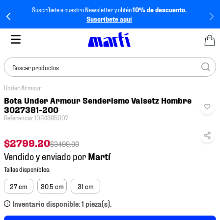
Suscríbete a nuestro Newsletter y obtén
10% de descuento.
Suscríbete aquí
Buscar productos
Under Armour
TÉRMINOS MÁS
Bota Under Armour Senderismo Valsetz Hombre
BUSCADOS
3027381-200
Referencia
:
1084385007
1
.
tenis mujer
2
.
tenis hombre
$
2799
.
20
$
3499
.
00
Vendido y enviado por
3
.
tenis
4
.
tenis futbol
27 cm
30.5 cm
31 cm
5
.
jersey
Inventario disponible: 1 pieza(s).
6
.
mochila