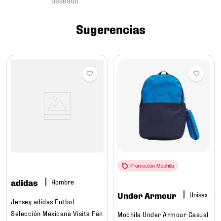
7
.
chivas
8
.
mochilas
Sugerencias
9
.
tenis niño
10
.
tenis nike
adidas
Hombre
Under Armour
Jersey adidas Futbol
Selección Mexicana Visita Fan
Mochila Under Armour Casual