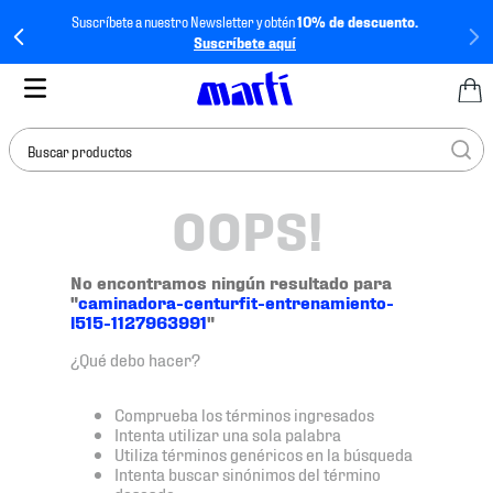
Suscríbete a nuestro Newsletter y obtén
10% de descuento.
Suscríbete aquí
Buscar productos
OOPS!
TÉRMINOS MÁS
BUSCADOS
1
.
tenis mujer
No encontramos ningún resultado para
"
caminadora-centurfit-entrenamiento-
2
.
tenis hombre
l515-1127963991
"
3
.
tenis
¿Qué debo hacer?
4
.
tenis futbol
Comprueba los términos ingresados
5
.
jersey
Intenta utilizar una sola palabra
Utiliza términos genéricos en la búsqueda
6
.
mochila
Intenta buscar sinónimos del término
deseado