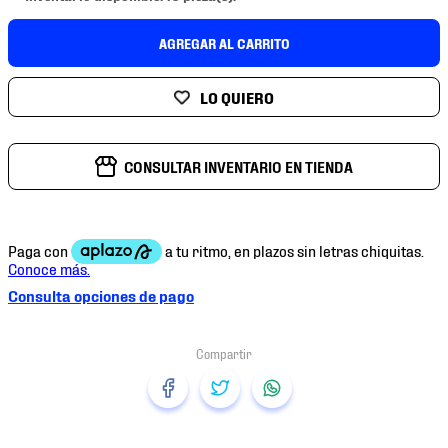
7
.
mochilas
AGREGAR AL CARRITO
8
.
chivas
9
.
tenis niño
10
.
tenis nike
CONSULTAR INVENTARIO EN TIENDA
Consulta opciones de pago