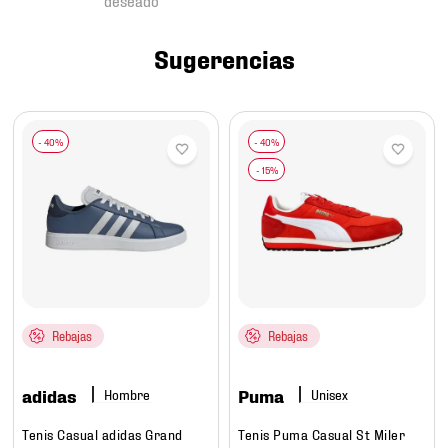
7
.
mochilas
8
.
chivas
Sugerencias
9
.
tenis niño
10
.
tenis nike
Rebajas
Rebajas
adidas
Puma
Hombre
Tenis Casual adidas Grand
Tenis Puma Casual St Miler