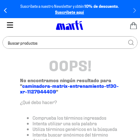
Suscríbete a nuestro Newsletter y obtén
10% de descuento.
Suscríbete aquí
Buscar productos
OOPS!
TÉRMINOS MÁS
BUSCADOS
1
.
tenis mujer
No encontramos ningún resultado para
"
caminadora-matrix-entrenamiento-tf30-
2
.
tenis hombre
xr-1127944409
"
3
.
tenis
¿Qué debo hacer?
4
.
tenis futbol
Comprueba los términos ingresados
5
.
jersey
Intenta utilizar una sola palabra
Utiliza términos genéricos en la búsqueda
6
.
mochila
Intenta buscar sinónimos del término
deseado