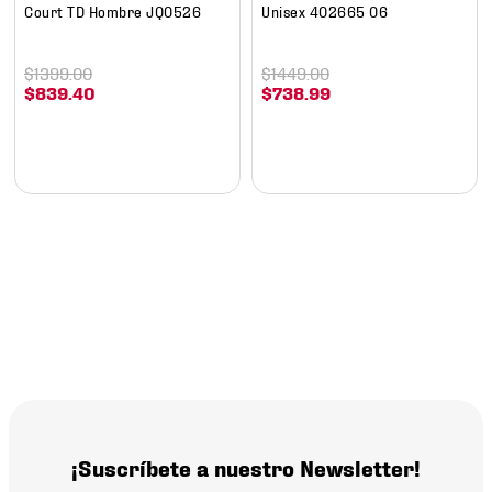
Court TD Hombre JQ0526
Unisex 402665 06
$
1399
.
00
$
1449
.
00
$
839
.
40
$
738
.
99
¡Suscríbete a nuestro Newsletter!