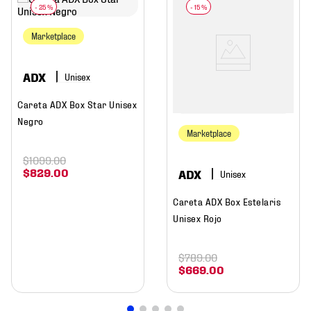
-
25 %
-
15 %
Marketplace
ADX
Careta ADX Box Star Unisex
Negro
Marketplace
$
1099
.
00
$
829
.
00
ADX
Careta ADX Box Estelaris
Unisex Rojo
$
789
.
00
$
669
.
00