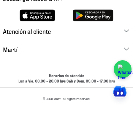
Atención al cliente
Factura Electrónica
Martí
Preguntas Frecuentes
Historia
Métodos de Pago
Ubica tu Tienda
Horarios de atención
Cambios y Devoluciones
Lun a Vie: 08:00 - 20:00 hrs Sáb y Dom: 09:00 - 17:00 hrs
Aviso de Privacidad
Contacto
Términos y Condiciones
© 2021 Martí. All rights reserved.
Condiciones de Entrega
Promociones
Condiciones de Entrega y Devolución Marketplace
Experiencias
Mapa del sitio