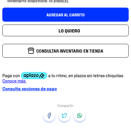
Inventario disponible: 19 pieza(s).
7
.
mochilas
8
.
chivas
AGREGAR AL CARRITO
9
.
tenis niño
10
.
tenis nike
CONSULTAR INVENTARIO EN TIENDA
Consulta opciones de pago