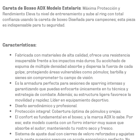
Careta de Boxeo ADX Modelo Estelaris
: Máxima Protección y
Rendimiento Eleva tu nivel de entrenamiento y sube al ring con total
confianza usando la careta de boxeo Diseñada para campeones; esta pieza
es indispensable para tu seguridad.
Características:
Fabricada con materiales de alta calidad, ofrece una resistencia
insuperable frente a los impactos más duros. Su acolchado de
espuma de múltiple densidad absorbe y dispersa la fuerza de cada
golpe; protegiendo áreas vulnerables como pómulos; barbilla y
sienes sin comprometer tu campo de visión.
Es la armadura perfecta para sesiones de sparring intensas y
garantizando que puedas enfocarte únicamente en tu técnica y
estrategia de combate. Además; su estructura ligera favorece la
movilidad y rapidez. Líder en equipamiento deportivo.
Diseño aerodinámico y profesional.
Protección integral: Cobertura óptima de pómulos y orejas.
El confort es fundamental en el boxeo; y la marca ADX lo sabe. Por
eso; este modelo cuenta con un forro interior muy suave que
absorbe el sudor; manteniendo tu rostro seco y fresco.
Sistema de ajuste dual con cierres de velcro reforzados y agujetas
en la parte superior asegura un acople ergonómico perfecto. No