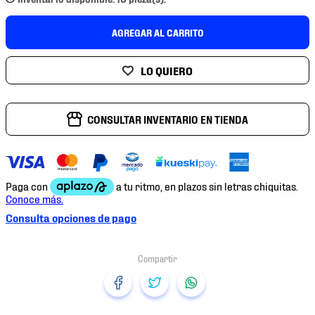
7
.
mochilas
8
.
chivas
AGREGAR AL CARRITO
9
.
tenis niño
10
.
tenis nike
CONSULTAR INVENTARIO EN TIENDA
Consulta opciones de pago