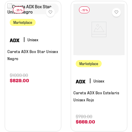
-
25 %
-
15 %
Marketplace
ADX
Careta ADX Box Star Unisex
Negro
Marketplace
$
1099
.
00
$
829
.
00
ADX
Careta ADX Box Estelaris
Unisex Rojo
$
789
.
00
$
669
.
00