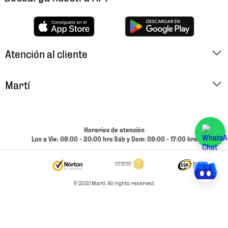
Atención al cliente
Factura Electrónica
Martí
Preguntas Frecuentes
Historia
Métodos de Pago
Ubica tu Tienda
Horarios de atención
Cambios y Devoluciones
Lun a Vie: 08:00 - 20:00 hrs Sáb y Dom: 09:00 - 17:00 hrs
Aviso de Privacidad
Contacto
Términos y Condiciones
Condiciones de Entrega
© 2021 Martí. All rights reserved.
Promociones
Condiciones de Entrega y Devolución Marketplace
Experiencias
Mapa del sitio