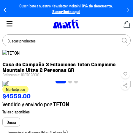
Suscríbete a nuestro Newsletter y obtén
10% de descuento.
Suscríbete aquí
Buscar productos
TÉRMINOS MÁS
Casa de Campaña 3 Estaciones Teton Campismo
BUSCADOS
Mountain Ultra 2 Personas GR
1
.
tenis mujer
Referencia
:
1087029001
2
.
tenis hombre
Marketplace
3
.
tenis
$
4559
.
00
Vendido y enviado por
4
.
tenis futbol
5
.
jersey
Única
6
.
mochila
Inventario disponible: 4 pieza(s).