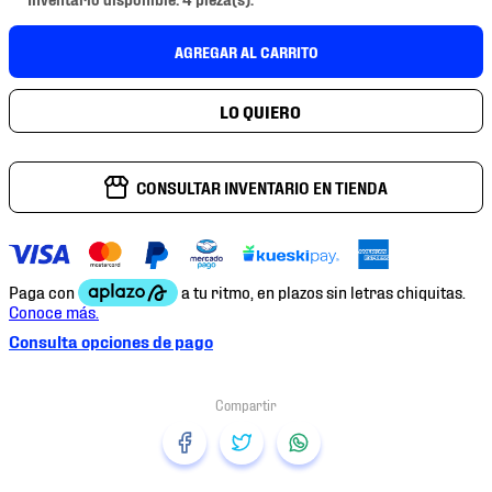
7
.
mochilas
8
.
chivas
AGREGAR AL CARRITO
9
.
tenis niño
10
.
tenis nike
CONSULTAR INVENTARIO EN TIENDA
Consulta opciones de pago