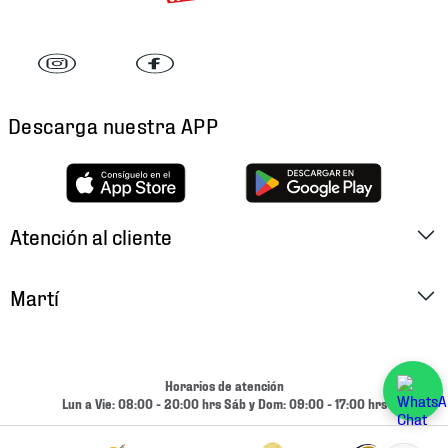
Descarga nuestra APP
Atención al cliente
Factura Electrónica
Martí
Preguntas Frecuentes
Historia
Métodos de Pago
Ubica tu Tienda
Horarios de atención
Cambios y Devoluciones
Lun a Vie: 08:00 - 20:00 hrs Sáb y Dom: 09:00 - 17:00 hrs
Aviso de Privacidad
Contacto