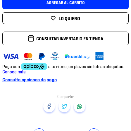
AGREGAR AL CARRITO
7
.
chivas
8
.
mochilas
9
.
tenis niño
10
.
tenis nike
CONSULTAR INVENTARIO EN TIENDA
Consulta opciones de pago