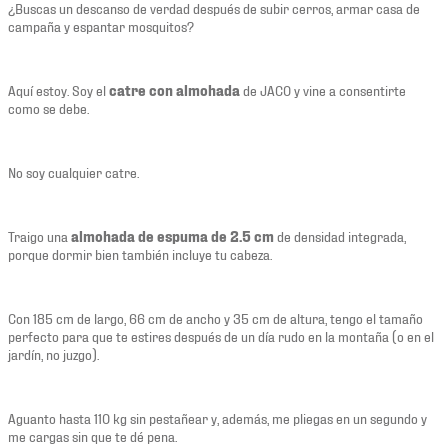
¿Buscas un descanso de verdad después de subir cerros, armar casa de
campaña y espantar mosquitos?
Aquí estoy. Soy el
catre con almohada
de JACO y vine a consentirte
como se debe.
No soy cualquier catre.
Traigo una
almohada de espuma de 2.5 cm
de densidad integrada,
porque dormir bien también incluye tu cabeza.
Con 185 cm de largo, 66 cm de ancho y 35 cm de altura, tengo el tamaño
perfecto para que te estires después de un día rudo en la montaña (o en el
jardín, no juzgo).
Aguanto hasta 110 kg sin pestañear y, además, me pliegas en un segundo y
me cargas sin que te dé pena.