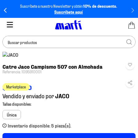
Suscríbete a nuestro Newsletter y obtén
10% de descuento.
Suscríbete aquí
Buscar productos
TÉRMINOS MÁS
Catre Jaco Campismo 507 con Almohada
BUSCADOS
Referencia
:
1095910001
1
.
tenis mujer
$
2099
.
00
Marketplace
2
.
tenis hombre
Vendido y enviado por
3
.
tenis
4
.
jersey
Única
5
.
tenis futbol
Inventario disponible: 5 pieza(s).
6
.
mochila