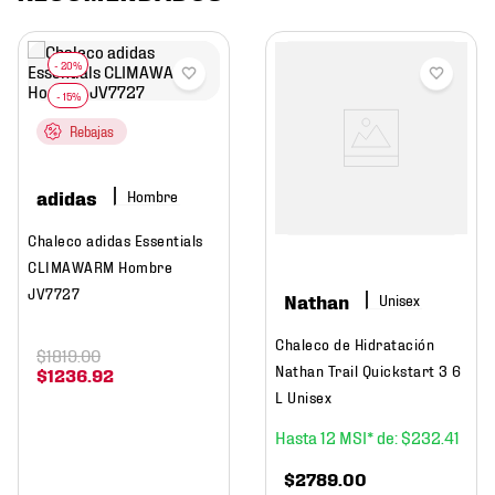
Rebajas
adidas
Hombre
Chaleco adidas Essentials
CLIMAWARM Hombre
JV7727
Nathan
Chaleco de Hidratación
$
1819
.
00
Nathan Trail Quickstart 3 6
$
1236
.
92
L Unisex
12
$
232
.
41
$
2789
.
00