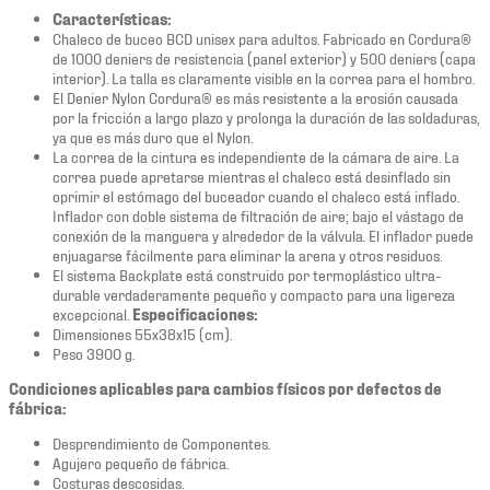
Características:
Chaleco de buceo BCD unisex para adultos. Fabricado en Cordura®
de 1000 deniers de resistencia (panel exterior) y 500 deniers (capa
interior). La talla es claramente visible en la correa para el hombro.
El Denier Nylon Cordura® es más resistente a la erosión causada
por la fricción a largo plazo y prolonga la duración de las soldaduras,
ya que es más duro que el Nylon.
La correa de la cintura es independiente de la cámara de aire. La
correa puede apretarse mientras el chaleco está desinflado sin
oprimir el estómago del buceador cuando el chaleco está inflado.
Inflador con doble sistema de filtración de aire; bajo el vástago de
conexión de la manguera y alrededor de la válvula. El inflador puede
enjuagarse fácilmente para eliminar la arena y otros residuos.
El sistema Backplate está construido por termoplástico ultra-
durable verdaderamente pequeño y compacto para una ligereza
excepcional.
Especificaciones:
Dimensiones 55x38x15 (cm).
Peso 3900 g.
Condiciones aplicables para cambios físicos por defectos de
fábrica:
Desprendimiento de Componentes.
Agujero pequeño de fábrica.
Costuras descosidas.