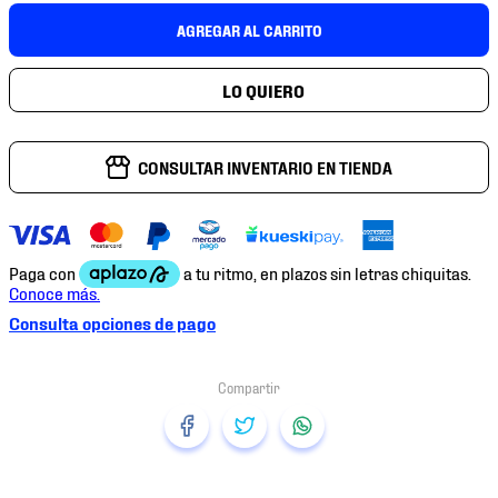
7
.
mochilas
AGREGAR AL CARRITO
8
.
chivas
9
.
tenis niño
10
.
tenis nike
CONSULTAR INVENTARIO EN TIENDA
Consulta opciones de pago