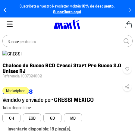
Suscríbete a nuestro Newsletter y obtén
10% de descuento.
Suscríbete aquí
Buscar productos
TÉRMINOS MÁS
Chaleco de Buceo BCD Cressi Start Pro Buceo 2.0
BUSCADOS
Unisex RJ
1
.
tenis mujer
Referencia
:
1097324002
2
.
tenis hombre
$
11
,
869
.
58
Marketplace
3
.
tenis
Vendido y enviado por
4
.
tenis futbol
5
.
jersey
CH
EGD
GD
MD
6
.
mochila
Inventario disponible: 18 pieza(s).