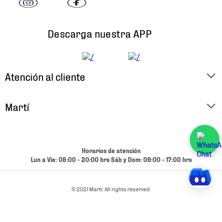
Descarga nuestra APP
Atención al cliente
Factura Electrónica
Martí
Preguntas Frecuentes
Historia
Métodos de Pago
Ubica tu Tienda
Horarios de atención
Cambios y Devoluciones
Lun a Vie: 08:00 - 20:00 hrs Sáb y Dom: 09:00 - 17:00 hrs
Aviso de Privacidad
Contacto
Términos y Condiciones
© 2021 Martí. All rights reserved.
Condiciones de Entrega
Promociones
Condiciones de Entrega y Devolución Marketplace