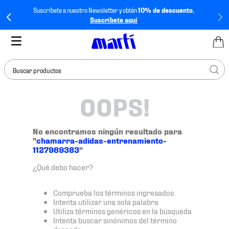
Suscríbete a nuestro Newsletter y obtén
10% de descuento.
Suscríbete aquí
Buscar productos
OOPS!
TÉRMINOS MÁS
BUSCADOS
1
.
tenis mujer
No encontramos ningún resultado para
"
chamarra-adidas-entrenamiento-
2
.
tenis hombre
1127989383
"
3
.
tenis
¿Qué debo hacer?
4
.
tenis futbol
Comprueba los términos ingresados
5
.
jersey
Intenta utilizar una sola palabra
Utiliza términos genéricos en la búsqueda
6
.
mochila
Intenta buscar sinónimos del término
deseado