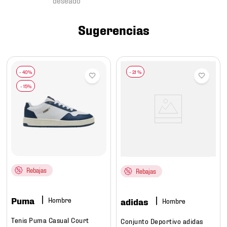
7
.
chivas
8
.
mochilas
Sugerencias
9
.
tenis niño
10
.
tenis nike
-
21 %
Rebajas
Rebajas
Puma
Hombre
adidas
Hombre
Tenis Puma Casual Court
Conjunto Deportivo adidas