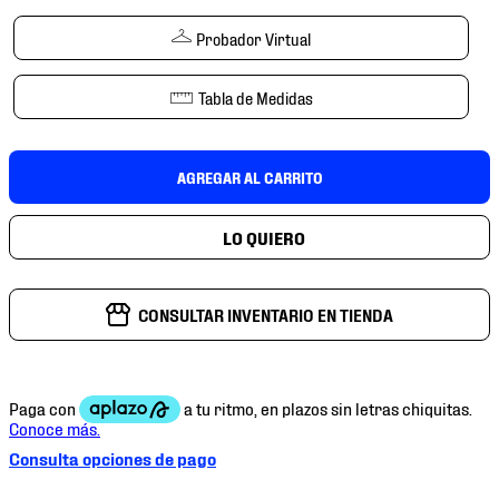
7
.
mochilas
Probador Virtual
8
.
tenis niño
9
.
chivas
Tabla de Medidas
10
.
tenis nike
AGREGAR AL CARRITO
CONSULTAR INVENTARIO EN TIENDA
Consulta opciones de pago