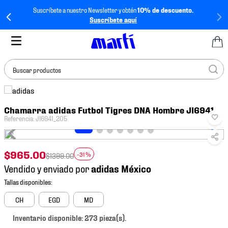
Suscríbete a nuestro Newsletter y obtén
10% de descuento.
Suscríbete aquí
Buscar productos
TÉRMINOS MÁS
Chamarra adidas Futbol Tigres DNA Hombre JI6941
BUSCADOS
Referencia
:
JI6941_205
1
.
tenis mujer
2
.
tenis hombre
$
965
.
00
-
31 %
$
1399
.
00
3
.
tenis
Vendido y enviado por
4
.
tenis futbol
5
.
mochila
CH
EGD
MD
6
.
jersey
Inventario disponible: 273 pieza(s).