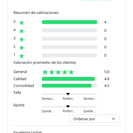
Resumen de valoraciones
5
4
4
0
3
0
2
0
1
0
Valoración promedio de los clientes
General
5.0
Calidad
4.8
Comodidad
4.5
Talla
Demasiado pequeño
Perfecto
Demasiado grande
Ajuste
Queda ajustado
Perfecto
Queda holgado
Excelente Jacket