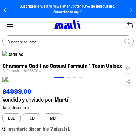
Suscríbete a nuestro Newsletter y obtén
10% de descuento.
Suscríbete aquí
Buscar productos
TÉRMINOS MÁS
Chamarra Cadillac Casual Formula 1 Team Unisex
BUSCADOS
Referencia
:
1110555004
1
.
tenis mujer
2
.
tenis hombre
$
4999
.
00
3
.
tenis
Vendido y enviado por
4
.
tenis futbol
5
.
jersey
EGD
GD
MD
6
.
mochila
Inventario disponible: 7 pieza(s).