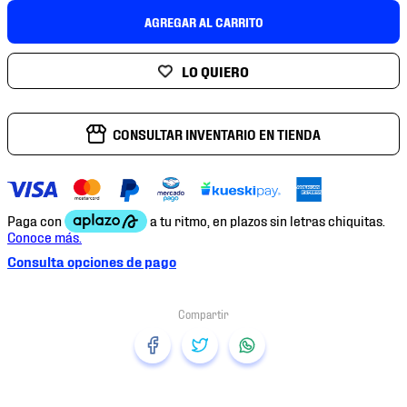
7
.
mochilas
AGREGAR AL CARRITO
8
.
chivas
9
.
tenis niño
10
.
tenis nike
CONSULTAR INVENTARIO EN TIENDA
Consulta opciones de pago