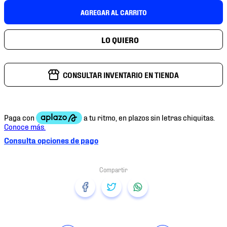
7
.
chivas
AGREGAR AL CARRITO
8
.
mochilas
9
.
tenis niño
10
.
tenis nike
CONSULTAR INVENTARIO EN TIENDA
Consulta opciones de pago