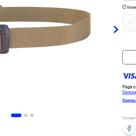
Inve
－
Consul