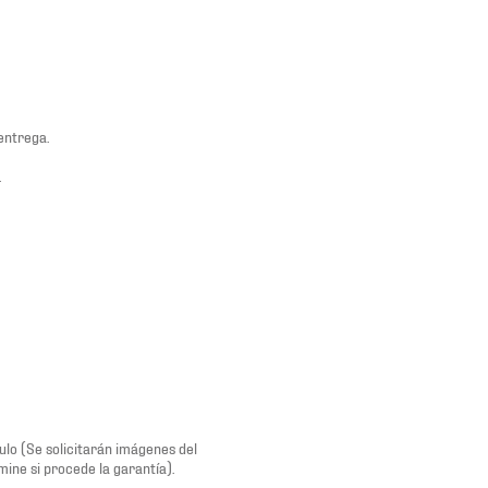
entrega.
.
lo (Se solicitarán imágenes del
ine si procede la garantía).