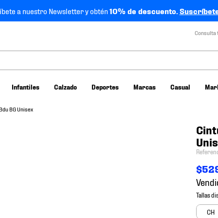
íbete a nuestro Newsletter y obtén
10% de descuento.
Suscríbete
Consulta 
Infantiles
Calzado
Deportes
Marcas
Casual
Mar
Bdu BG Unisex
Cin
Uni
Referen
$
52
Vendi
CH