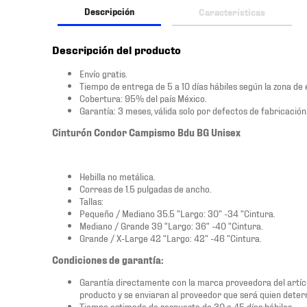
Descripción
Características
Descripción del producto
Envío gratis.
Tiempo de entrega de 5 a 10 días hábiles según la zona de 
Cobertura: 95% del país México.
Garantía: 3 meses, válida solo por defectos de fabricación
Cinturón Condor Campismo Bdu BG Unisex
Hebilla no metálica.
Correas de 1.5 pulgadas de ancho.
Tallas:
Pequeño / Mediano 35.5 "Largo: 30" -34 "Cintura.
Mediano / Grande 39 "Largo: 36" -40 "Cintura.
Grande / X-Large 42 "Largo: 42" -46 "Cintura.
Condiciones de garantía:
Garantía directamente con la marca proveedora del artícu
producto y se enviaran al proveedor que será quien determ
Tiempo estimado de respuesta de 30 a 45 días hábiles.