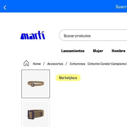
Suscr
Buscar productos
Lanzamientos
Mujer
Hombre
TÉRMINOS MÁS BUSCADOS
Accesorios
Cinturones
Cinturón Condor Campismo 
1
.
tenis mujer
2
.
tenis hombre
Marketplace
3
.
tenis
4
.
tenis futbol
5
.
jersey
6
.
mochila
7
.
mochilas