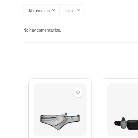
Más reciente
Todos
No hay comentarios.
 3.0
D