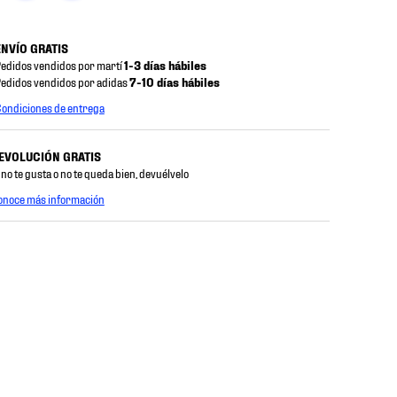
ENVÍO GRATIS
edidos vendidos por martí
1-3 días hábiles
edidos vendidos por adidas
7-10 días hábiles
ondiciones de entrega
EVOLUCIÓN GRATIS
 no te gusta o no te queda bien, devuélvelo
onoce más información