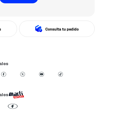
s
Consulta tu pedido
ales
ales