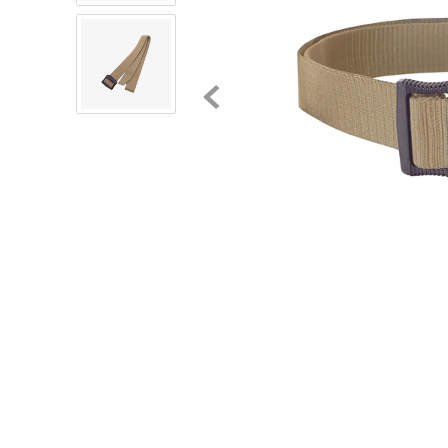
8
.
chivas
9
.
tenis niño
10
.
tenis nike