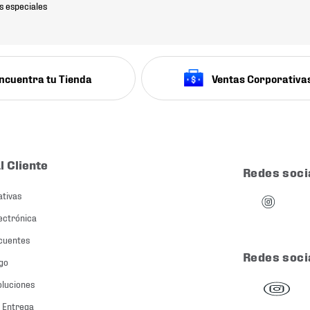
s especiales
ncuentra tu Tienda
Ventas Corporativa
l Cliente
Redes soci
ativas
ectrónica
cuentes
Redes soci
go
oluciones
 Entrega