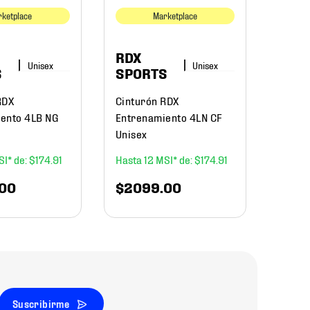
Unise
ketplace
Marketplace
$
10
RDX
S
SPORTS
RDX
Cinturón RDX
ento 4LB NG
Entrenamiento 4LN CF
Unisex
$
174
.
91
12
$
174
.
91
00
$
2099
.
00
Suscribirme