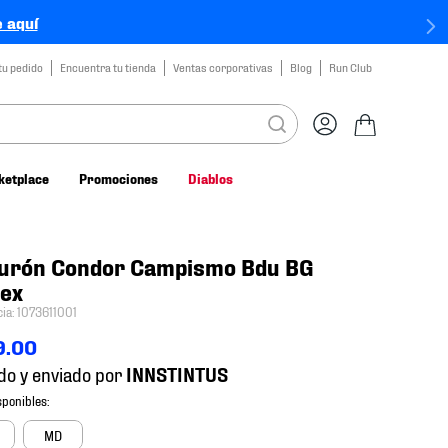
 aquí
tu pedido
Encuentra tu tienda
Ventas corporativas
Blog
Run Club
ketplace
Promociones
Diablos
turón Condor Campismo Bdu BG
sex
cia
:
1073611001
9
.
00
do y enviado por
MD