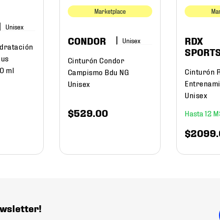
Marketplace
Mar
CONDOR
RDX
idratación
SPORT
lus
Cinturón Condor
00 ml
Cinturón 
Campismo Bdu NG
Entrenami
Unisex
Unisex
$
529
.
00
12
$
2099
.
wsletter!