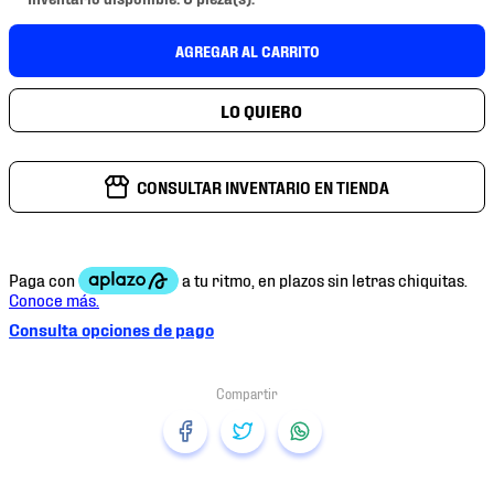
7
.
mochilas
8
.
chivas
AGREGAR AL CARRITO
9
.
tenis niño
10
.
tenis nike
CONSULTAR INVENTARIO EN TIENDA
Consulta opciones de pago