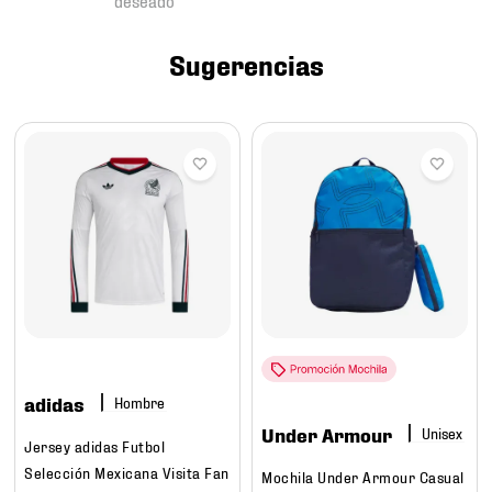
7
.
mochilas
8
.
chivas
Sugerencias
9
.
tenis niño
10
.
tenis nike
adidas
Hombre
Under Armour
Jersey adidas Futbol
Selección Mexicana Visita Fan
Mochila Under Armour Casual