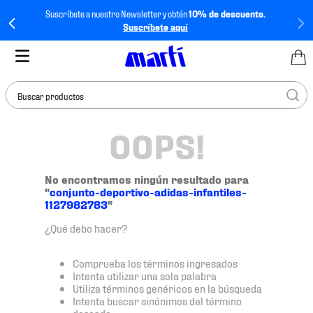
Suscríbete a nuestro Newsletter y obtén
10% de descuento.
Suscríbete aquí
Buscar productos
OOPS!
TÉRMINOS MÁS
BUSCADOS
1
.
tenis mujer
No encontramos ningún resultado para
"
conjunto-deportivo-adidas-infantiles-
2
.
tenis hombre
1127982783
"
3
.
tenis
¿Qué debo hacer?
4
.
tenis futbol
Comprueba los términos ingresados
5
.
jersey
Intenta utilizar una sola palabra
Utiliza términos genéricos en la búsqueda
6
.
mochila
Intenta buscar sinónimos del término
deseado