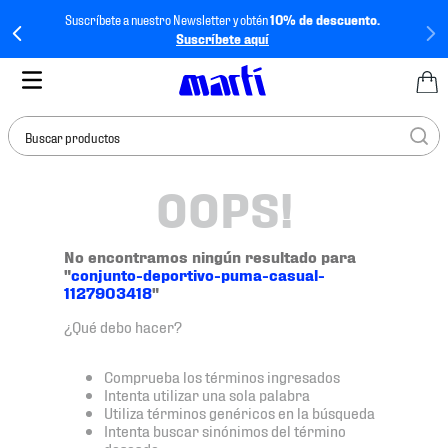
Suscríbete a nuestro Newsletter y obtén
10% de descuento.
Suscríbete aquí
Buscar productos
OOPS!
TÉRMINOS MÁS
BUSCADOS
1
.
tenis mujer
No encontramos ningún resultado para
"
conjunto-deportivo-puma-casual-
2
.
tenis hombre
1127903418
"
3
.
tenis
¿Qué debo hacer?
4
.
tenis futbol
Comprueba los términos ingresados
5
.
mochila
Intenta utilizar una sola palabra
Utiliza términos genéricos en la búsqueda
6
.
jersey
Intenta buscar sinónimos del término
deseado