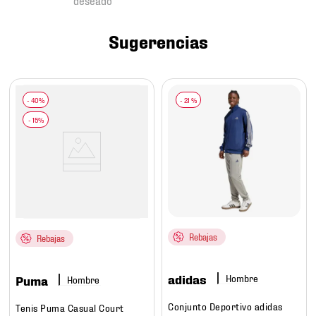
7
.
mochilas
8
.
chivas
Sugerencias
9
.
tenis niño
10
.
tenis nike
-
21 %
Rebajas
Rebajas
adidas
Hombre
Puma
Hombre
Conjunto Deportivo adidas
Tenis Puma Casual Court