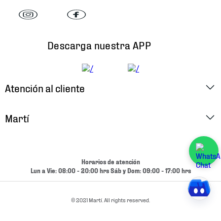
Descarga nuestra APP
Atención al cliente
Factura Electrónica
Martí
Preguntas Frecuentes
Historia
Métodos de Pago
Ubica tu Tienda
Horarios de atención
Cambios y Devoluciones
Lun a Vie: 08:00 - 20:00 hrs Sáb y Dom: 09:00 - 17:00 hrs
Aviso de Privacidad
Contacto
Términos y Condiciones
© 2021 Martí. All rights reserved.
Condiciones de Entrega
Promociones