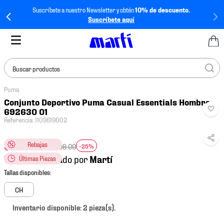
Suscríbete a nuestro Newsletter y obtén
10% de descuento.
Suscríbete aquí
Buscar productos
Puma
TÉRMINOS MÁS
Conjunto Deportivo Puma Casual Essentials Hombre
BUSCADOS
692630 01
Referencia
:
1109619002
1
.
tenis mujer
2
.
tenis hombre
$
1049
.
25
Rebajas
$
1399
.
00
-25%
Vendido y enviado por
Últimas Piezas
3
.
tenis
4
.
tenis futbol
CH
5
.
jersey
Inventario disponible: 2 pieza(s).
6
.
mochila