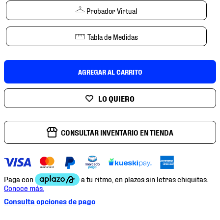
7
.
chivas
Probador Virtual
8
.
mochilas
Tabla de Medidas
9
.
tenis niño
10
.
tenis nike
AGREGAR AL CARRITO
CONSULTAR INVENTARIO EN TIENDA
Consulta opciones de pago