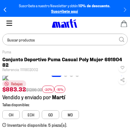
Suscríbete a nuestro Newsletter y obtén
10% de descuento.
Suscríbete aquí
Buscar productos
Puma
TÉRMINOS MÁS
Conjunto Deportivo Puma Casual Poly Mujer 691904
BUSCADOS
82
Referencia
:
1111802002
1
.
tenis mujer
2
.
tenis hombre
Rebajas
$
883
.
32
$
1299
.
00
-20%
-15%
3
.
tenis
Vendido y enviado por
4
.
tenis futbol
5
.
jersey
CH
ECH
GD
MD
6
.
mochila
Inventario disponible: 5 pieza(s).