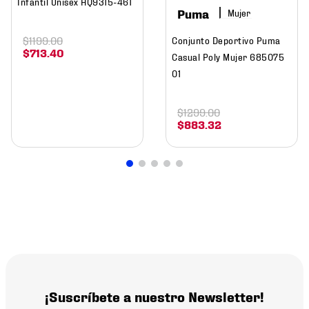
Infantil Unisex HQ9315-461
Puma
Mujer
$
1199
.
00
Conjunto Deportivo Puma
$
713
.
40
Casual Poly Mujer 685075
01
$
1299
.
00
$
883
.
32
¡Suscríbete a nuestro Newsletter!