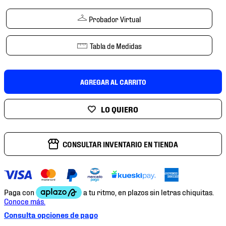
7
.
mochilas
Probador Virtual
8
.
chivas
9
.
tenis niño
Tabla de Medidas
10
.
tenis nike
AGREGAR AL CARRITO
CONSULTAR INVENTARIO EN TIENDA
Consulta opciones de pago