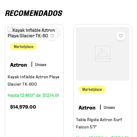
RECOMENDADOS
Marketplace
Aztron
Kayak Inflable Aztron Playa
Glacier TK-600
Marketplace
12
$
1214
.
91
$
14
,
579
.
00
Aztron
Tabla Rígida Aztron Surf
Falcon 5'7"