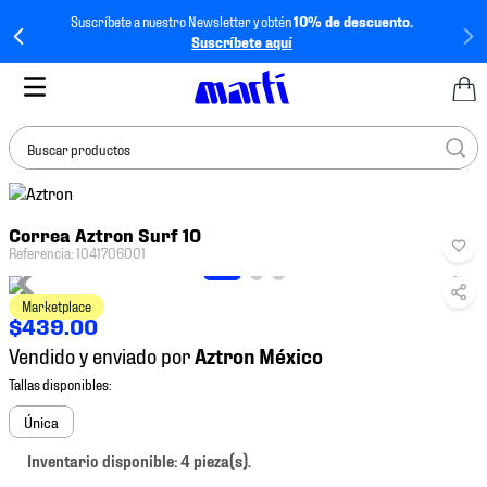
Suscríbete a nuestro Newsletter y obtén
10% de descuento.
Suscríbete aquí
Buscar productos
TÉRMINOS MÁS
Correa Aztron Surf 10
BUSCADOS
Referencia
:
1041706001
1
.
tenis mujer
Marketplace
2
.
tenis hombre
$
439
.
00
3
.
tenis
Vendido y enviado por
4
.
tenis futbol
5
.
mochila
Única
6
.
jersey
Inventario disponible: 4 pieza(s).