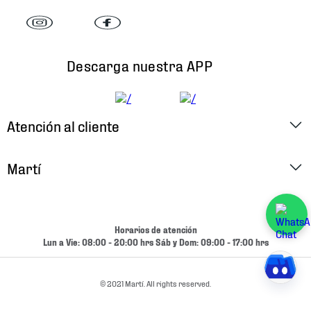
Descarga nuestra APP
Atención al cliente
Factura Electrónica
Martí
Preguntas Frecuentes
Historia
Métodos de Pago
Ubica tu Tienda
Horarios de atención
Cambios y Devoluciones
Lun a Vie: 08:00 - 20:00 hrs Sáb y Dom: 09:00 - 17:00 hrs
Aviso de Privacidad
Contacto
Términos y Condiciones
© 2021 Martí. All rights reserved.
Condiciones de Entrega
Promociones