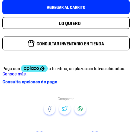
7
.
mochilas
AGREGAR AL CARRITO
8
.
chivas
9
.
tenis niño
10
.
tenis nike
CONSULTAR INVENTARIO EN TIENDA
Consulta opciones de pago