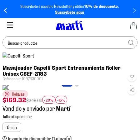
Suscríbete a nuestro Newsletter y obtén
10% de descuento.
Suscríbete aquí
Buscar productos
TÉRMINOS MÁS
Masajeador Capelli Sport Entrenamiento Roller
BUSCADOS
Unisex CSEF-2183
1
.
tenis mujer
Referencia
:
1097620001
2
.
tenis hombre
Rebajas
$
169
.
32
3
.
tenis
$
249
.
00
-20%
-15%
Vendido y enviado por
4
.
tenis futbol
5
.
jersey
Única
6
.
mochila
Inventario disponible: 11 pieza(s).