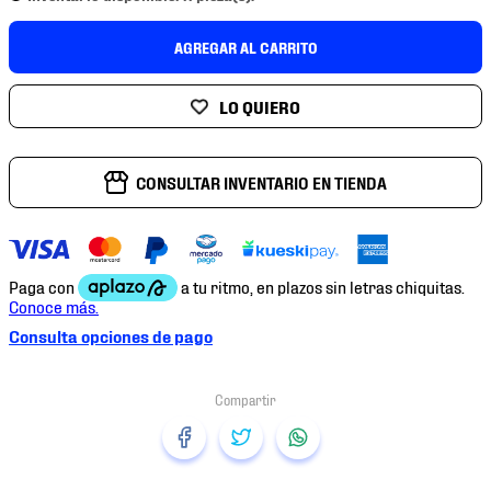
7
.
mochilas
AGREGAR AL CARRITO
8
.
chivas
9
.
tenis niño
10
.
tenis nike
CONSULTAR INVENTARIO EN TIENDA
Consulta opciones de pago