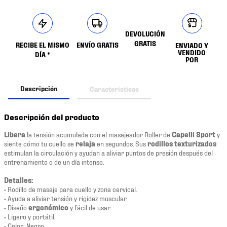
DEVOLUCIÓN
GRATIS
RECIBE EL MISMO
ENVÍO GRATIS
ENVIADO Y
VENDIDO
DÍA *
POR
Descripción
Características
Descripción del producto
Libera
la tensión acumulada con el masajeador Roller de
Capelli Sport
y
siente cómo tu cuello se
relaja
en segundos. Sus
rodillos texturizados
estimulan la circulación y ayudan a aliviar puntos de presión después del
entrenamiento o de un día intenso.
Detalles:
• Rodillo de masaje para cuello y zona cervical.
• Ayuda a aliviar tensión y rigidez muscular
• Diseño
ergonómico
y fácil de usar.
• Ligero y portátil.
• Color: Negro.