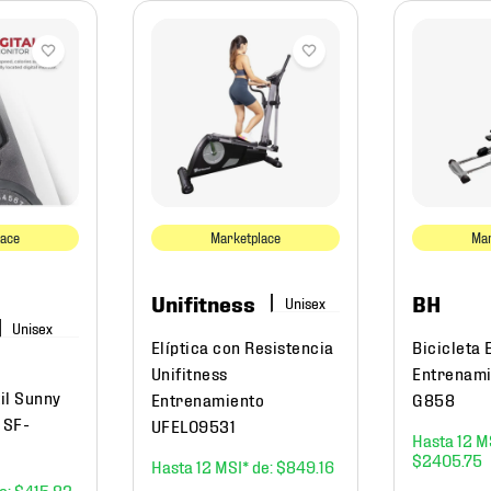
lace
Marketplace
Mar
Unifitness
BH
Elíptica con Resistencia
Bicicleta 
Unifitness
Entrenami
til Sunny
Entrenamiento
G858
 SF-
UFEL09531
12
$
2405
.
75
12
$
849
.
16
$
415
.
83