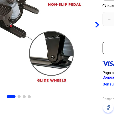
Inve
－
Consul