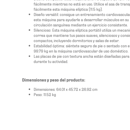
fácilmente mientras no está en uso. Utilice el asa de tra
fácilmente esta máquina elíptica (11.5 kg).
Diseño versátil: consigue un entrenamiento cardiovascula
esta máquina para ayudarle a desarrollar músculos en su p
circulación sanguínea mediante un ejercicio consistente.
Silencioso: Esta máquina elíptica portátil utiliza un mec
correa que mantiene tus pasos suaves, silenciosos y cons
compactos, incluyendo dormitorios y salas de estar.
Estabilidad óptima: siéntete seguro de pie o sentado con e
99.79 kg en la máquina cardiovascular de uso doméstico.
Las placas de pie con textura ancha están diseñadas para
durante tu actividad.
Dimensiones y peso del producto:
Dimensiones: 64.01 x 45.72 x 26.92 cm
Peso: 11.52 kg