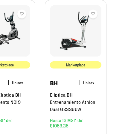
-
4
CEN
Elipti
Entre
Margn
ketplace
Marketplace
$
22
,
39
BH
$
11
,
Elíptica BH
Elíptica BH
ento NC19
Entrenamiento Athlon
Dual G2336UW
12
$
1058
.
25