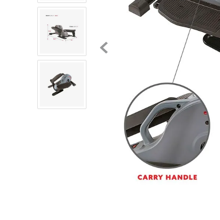
8
.
chivas
9
.
tenis niño
10
.
tenis nike