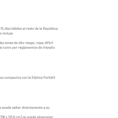
5 días hábiles al resto de la República.
o incluye.
zonas de alto riesgo, rojas, difícil
así como por reglamentos de tránsito
s compactos con la Elíptica Portátil
e puede saltar directamente a su
.7W x 26.9 cm) se puede almacenar