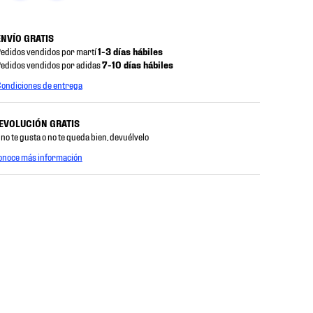
ENVÍO GRATIS
edidos vendidos por martí
1-3 días hábiles
edidos vendidos por adidas
7-10 días hábiles
ondiciones de entrega
EVOLUCIÓN GRATIS
 no te gusta o no te queda bien, devuélvelo
onoce más información