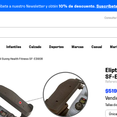
íbete a nuestro Newsletter y obtén
10% de descuento.
Suscríbete
Consulta 
Infantiles
Calzado
Deportes
Marcas
Casual
Mar
til Sunny Health Fitness SF-E3908
Elip
SF-
Referen
$
51
Vendi
Únic