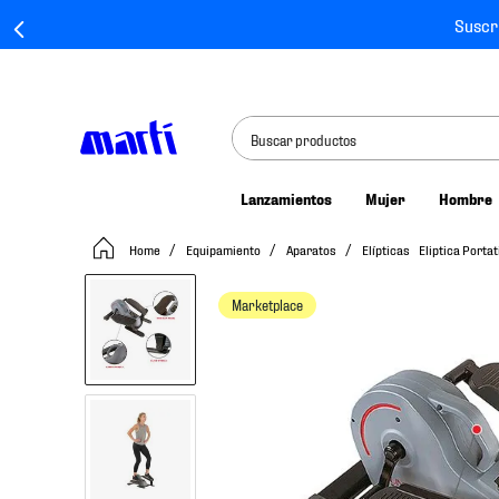
Suscr
Buscar productos
Lanzamientos
Mujer
Hombre
TÉRMINOS MÁS BUSCADOS
Equipamiento
Aparatos
Elípticas
Eliptica Porta
1
.
tenis mujer
2
.
tenis hombre
Marketplace
3
.
tenis
4
.
tenis futbol
5
.
jersey
6
.
mochila
7
.
mochilas