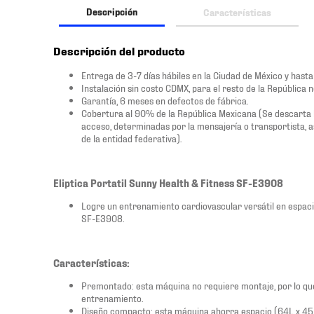
Descripción
Características
Descripción del producto
Entrega de 3-7 días hábiles en la Ciudad de México y hasta 1
Instalación sin costo CDMX, para el resto de la República n
Garantía, 6 meses en defectos de fábrica.
Cobertura al 90% de la República Mexicana (Se descarta las 
acceso, determinadas por la mensajería o transportista, 
de la entidad federativa).
Eliptica Portatil Sunny Health & Fitness SF-E3908
Logre un entrenamiento cardiovascular versátil en espacio
SF-E3908.
Características:
Premontado: esta máquina no requiere montaje, por lo qu
entrenamiento.
Diseño compacto: esta máquina ahorra espacio (64L x 45