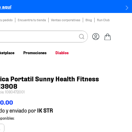
 aquí
tu pedido
Encuentra tu tienda
Ventas corporativas
Blog
Run Club
ketplace
Promociones
Diablos
tica Portatil Sunny Health Fitness
E3908
cia
:
1080472001
90
.
00
do y enviado por
a