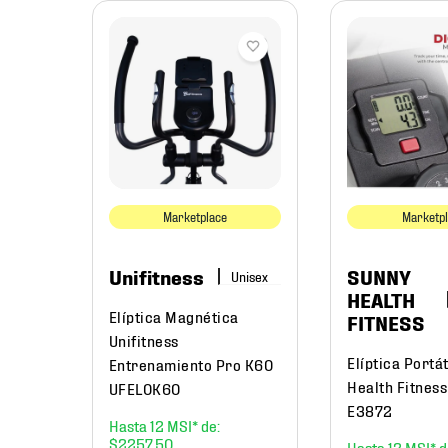
0 XER
Marketplace
Marketp
Unifitness
SUNNY
HEALTH
Elíptica Magnética
FITNESS
Unifitness
Elíptica Portá
Entrenamiento Pro K60
Health Fitness
UFEL0K60
E3872
12
$
2257
.
50
12