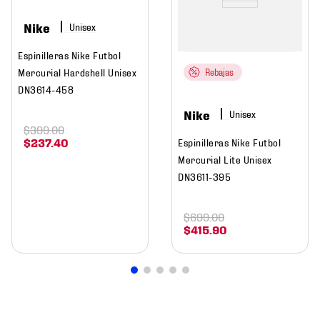
Nike
Espinilleras Nike Futbol
Mercurial Hardshell Unisex
Rebajas
DN3614-458
Nike
$
399
.
00
$
237
.
40
Espinilleras Nike Futbol
Mercurial Lite Unisex
DN3611-395
$
699
.
00
$
415
.
90