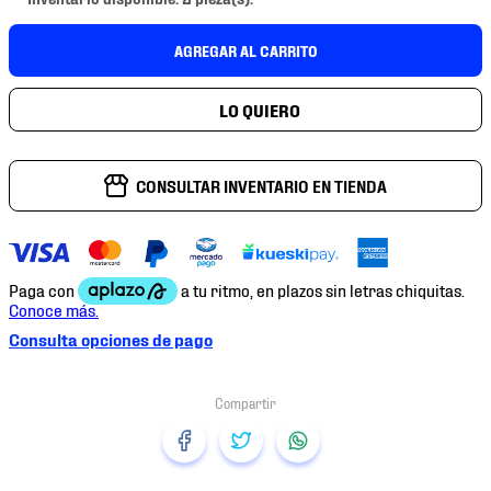
7
.
mochilas
8
.
chivas
AGREGAR AL CARRITO
9
.
tenis niño
10
.
tenis nike
CONSULTAR INVENTARIO EN TIENDA
Consulta opciones de pago