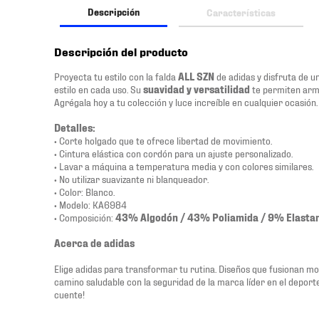
Descripción
Características
Descripción del producto
Proyecta tu estilo con la falda
ALL SZN
de adidas y disfruta de u
estilo en cada uso. Su
suavidad y versatilidad
te permiten arma
Agrégala hoy a tu colección y luce increíble en cualquier ocasión.
Detalles:
• Corte holgado que te ofrece libertad de movimiento.
• Cintura elástica con cordón para un ajuste personalizado.
• Lavar a máquina a temperatura media y con colores similares.
• No utilizar suavizante ni blanqueador.
• Color: Blanco.
• Modelo: KA6984
• Composición:
43% Algodón / 43% Poliamida / 9% Elasta
Acerca de adidas
Elige adidas para transformar tu rutina. Diseños que fusionan m
camino saludable con la seguridad de la marca líder en el depor
cuente!