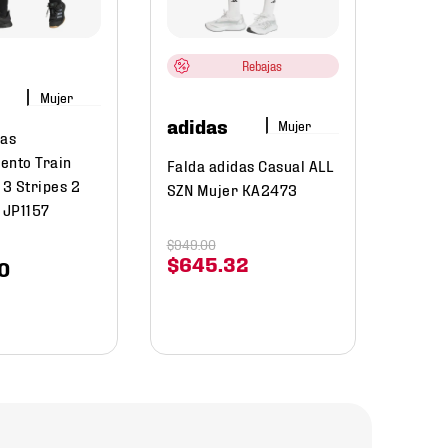
Falda
Entre
en 1 
Rebajas
Mujer
$
999
.
0
adidas
Mujer
$
50
das
ento Train
Falda adidas Casual ALL
 3 Stripes 2
SZN Mujer KA2473
 JP1157
$
949
.
00
$
645
.
32
0