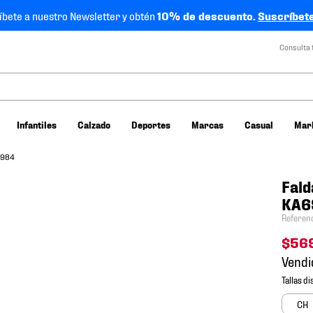
íbete a nuestro Newsletter y obtén
10% de descuento.
Suscríbete
Consulta 
Infantiles
Calzado
Deportes
Marcas
Casual
Mar
6984
Fald
KA6
Referen
$
56
Vendi
CH