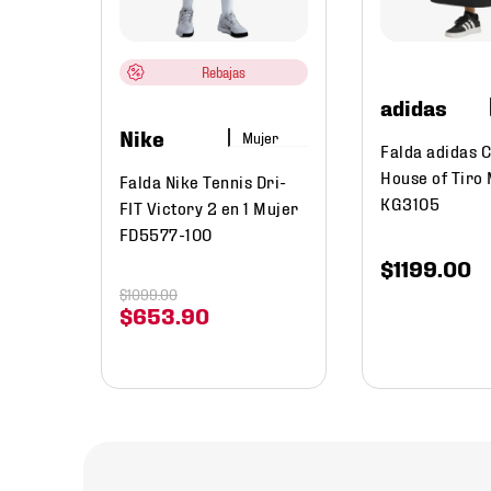
 Mujer
Rebajas
adidas
Nike
Mujer
Falda adidas 
House of Tiro
Falda Nike Tennis Dri-
KG3105
FIT Victory 2 en 1 Mujer
FD5577-100
$
1199
.
00
$
1099
.
00
$
653
.
90