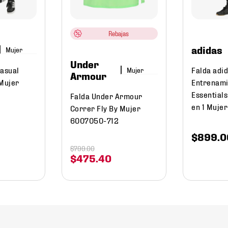
Rebajas
adidas
Mujer
Under
Casual
Falda adi
Mujer
Armour
 Mujer
Entrenami
Essentials
Falda Under Armour
en 1 Mujer
Correr Fly By Mujer
6007050-712
$
899
.
0
$
799
.
00
$
475
.
40