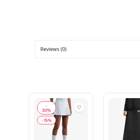
Reviews (0)
jer
Dri-