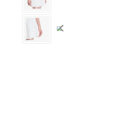
8
.
chivas
9
.
tenis niño
10
.
tenis nike