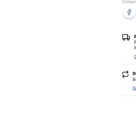
P
P
C
D
Si
C