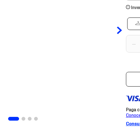
Inve
－
Consul