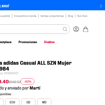
 aquí
tu pedido
Encuentra tu tienda
Ventas corporativas
Blog
Run Club
ketplace
Promociones
Diablos
a adidas Casual ALL SZN Mujer
984
cia
:
1109414001
9
.
40
-40%
$
949
.
00
do y enviado por
ECH
GD
MD