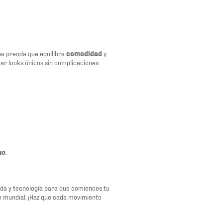
na prenda que equilibra
comodidad
y
r looks únicos sin complicaciones.
no
.
oda y tecnología para que comiences tu
te mundial. ¡Haz que cada movimiento