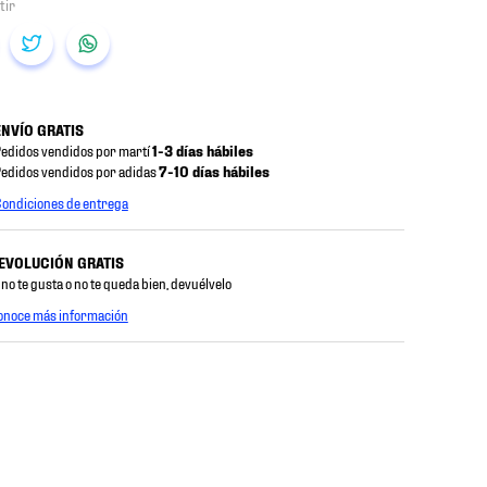
ENVÍO GRATIS
edidos vendidos por martí
1-3 días hábiles
edidos vendidos por adidas
7-10 días hábiles
ondiciones de entrega
EVOLUCIÓN GRATIS
 no te gusta o no te queda bien, devuélvelo
onoce más información