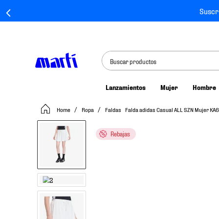
Suscr
Buscar productos
Lanzamientos
Mujer
Hombre
TÉRMINOS MÁS BUSCADOS
Ropa
Faldas
Falda adidas Casual ALL SZN Mujer KA
1
.
tenis mujer
2
.
tenis hombre
Rebajas
3
.
tenis
4
.
tenis futbol
5
.
jersey
6
.
mochila
7
.
mochilas