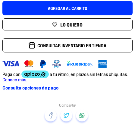
7
.
mochilas
AGREGAR AL CARRITO
8
.
chivas
9
.
tenis niño
10
.
tenis nike
CONSULTAR INVENTARIO EN TIENDA
Consulta opciones de pago