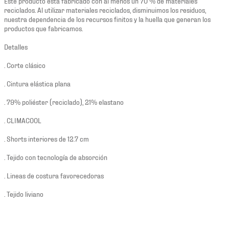
Este producto está fabricado con al menos un 70 % de materiales
reciclados. Al utilizar materiales reciclados, disminuimos los residuos,
nuestra dependencia de los recursos finitos y la huella que generan los
productos que fabricamos.
Detalles
. Corte clásico
. Cintura elástica plana
. 79% poliéster (reciclado), 21% elastano
. CLIMACOOL
. Shorts interiores de 12.7 cm
. Tejido con tecnología de absorción
. Lineas de costura favorecedoras
. Tejido liviano