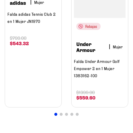
adidas
Mujer
Falda adidas Tennis Club 2
en 1 Mujer JN1970
Rebajas
$
799
.
00
$
543
.
32
Under
Mujer
Armour
Falda Under Armour Golf
Empower 2 en 1 Mujer
1383162-100
$
1399
.
00
$
559
.
60