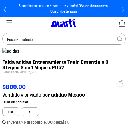
Suscríbete a nuestro Newsletter y obtén
10% de descuento.
Suscríbete aquí
Buscar productos
TÉRMINOS MÁS
Falda adidas Entrenamiento Train Essentials 3
BUSCADOS
Stripes 2 en 1 Mujer JP1157
1
.
tenis mujer
Referencia
:
JP1157_230
2
.
tenis hombre
$
899
.
00
3
.
tenis
Vendido y enviado por
4
.
tenis futbol
5
.
jersey
ECH
S
6
.
mochila
Inventario disponible: 30 pieza(s).