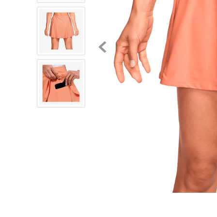
8
.
chivas
9
.
tenis niño
10
.
tenis nike