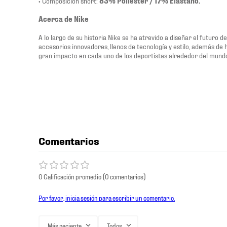
• Composición short:
83% Poliéster / 17% Elastano.
Acerca de Nike
A lo largo de su historia Nike se ha atrevido a diseñar el futuro 
accesorios innovadores, llenos de tecnología y estilo, además de
gran impacto en cada uno de los deportistas alrededor del mund
Comentarios
0 Calificación promedio
(0 comentarios)
Por favor, inicia sesión para escribir un comentario.
Más reciente
Todos