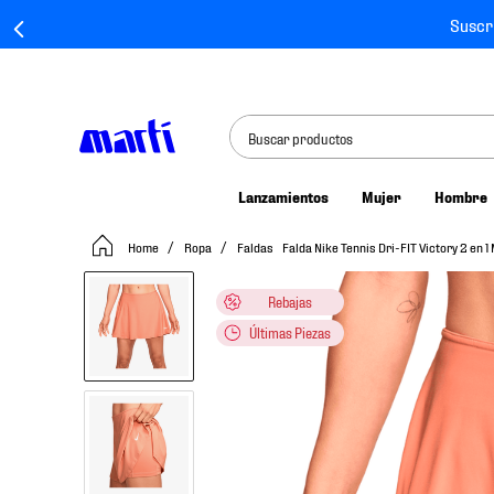
Suscr
Buscar productos
Lanzamientos
Mujer
Hombre
TÉRMINOS MÁS BUSCADOS
Ropa
Faldas
Falda Nike Tennis Dri-FIT Victory 2 en
1
.
tenis mujer
2
.
tenis hombre
Rebajas
3
.
tenis
Últimas Piezas
4
.
tenis futbol
5
.
mochila
6
.
jersey
7
.
mochilas