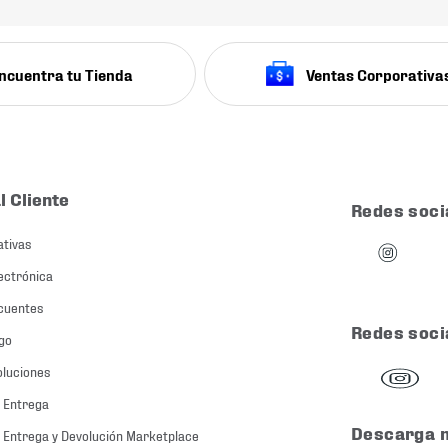
ncuentra tu Tienda
Ventas Corporativa
l Cliente
Redes soci
ativas
ectrónica
cuentes
Redes soci
go
oluciones
 Entrega
Descarga 
 Entrega y Devolución Marketplace