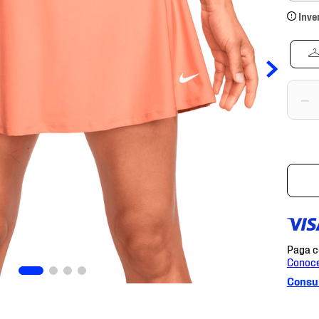
Inve
－
Consul