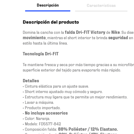
Descripción
Características
Descripción del producto
Domina la cancha con la
falda Dri-FIT Victory
de
Nike
. Su dis
movimiento
, mientras el short interior te brinda
seguridad
en 
estilo hasta la última línea.
Tecnología Dri-FIT
Te mantiene fresca y seca por más tiempo gracias a su microfibra
superficie exterior del tejido para evaporarlo más rápido.
Detalles
• Cintura elástica para un ajuste suave.
• Short interno ajustado muy cómodo y seguro.
• Estructura muy ligera que te permite un mejor rendimiento.
• Lavar a máquina.
• Producto importado.
•
No incluye accesorios
• Color: Naranja.
• Modelo: FD5577-842
• Composición falda:
88% Poliéster / 12% Elastano.