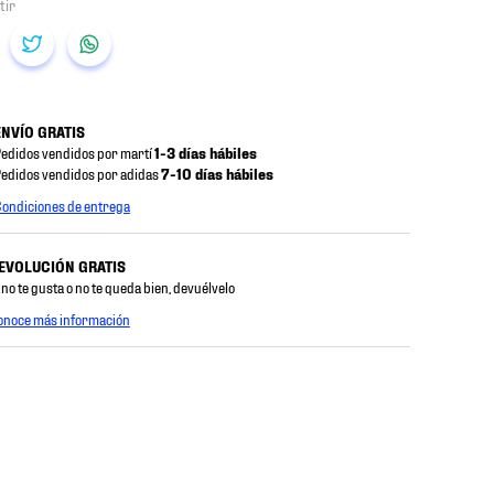
ENVÍO GRATIS
edidos vendidos por martí
1-3 días hábiles
edidos vendidos por adidas
7-10 días hábiles
ondiciones de entrega
EVOLUCIÓN GRATIS
 no te gusta o no te queda bien, devuélvelo
onoce más información