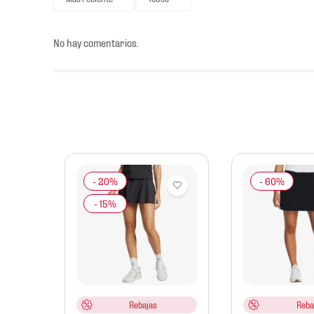
No hay comentarios.
s
jer
Court
Mujer
Rebajas
Reba