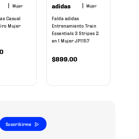
$
63
adidas
Mujer
Mujer
das Casual
Falda adidas
Tiro Mujer
Entrenamiento Train
Essentials 3 Stripes 2
en 1 Mujer JP1157
0
$
899
.
00
Suscribirme