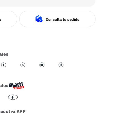
s
Consulta tu pedido
ales
ales
nuestra APP