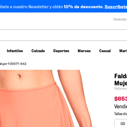
íbete a nuestro Newsletter y obtén
10% de descuento.
Suscríbete
Consulta 
Infantiles
Calzado
Deportes
Marcas
Casual
Mar
 1 Mujer FD5577-842
Fald
Muj
Referen
$
65
Vendi
GD