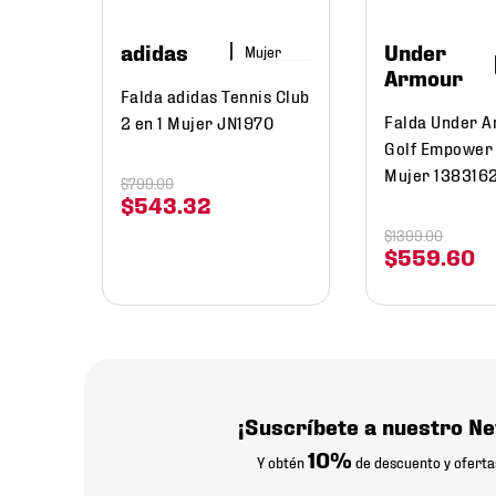
adidas
Under
Mujer
Armour
Falda adidas Tennis Club
Falda Under 
2 en 1 Mujer JN1970
Golf Empower 
Mujer 138316
$
799
.
00
$
543
.
32
$
1399
.
00
$
559
.
60
¡Suscríbete a nuestro Ne
10%
Y obtén
de descuento y oferta