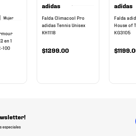
adidas
adidas
Falda Climacool Pro
Falda adi
Mujer
adidas Tennis Unisex
House of 
KH1118
KG3105
Armour
2 en 1
2-100
$
1299
.
00
$
1199
.
0
wsletter!
s especiales