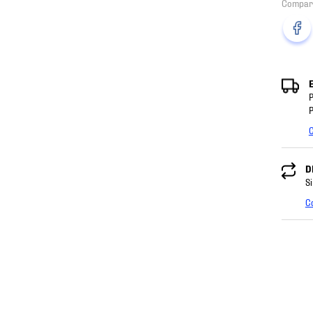
P
P
C
D
Si
C