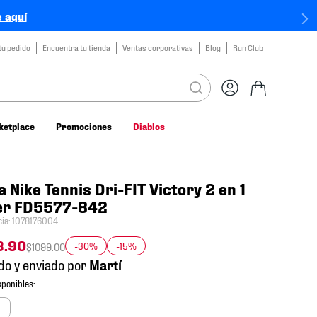
 aquí
tu pedido
Encuentra tu tienda
Ventas corporativas
Blog
Run Club
ketplace
Promociones
Diablos
a Nike Tennis Dri-FIT Victory 2 en 1
er FD5577-842
cia
:
1078176004
3
.
90
-30%
-15%
$
1099
.
00
do y enviado por