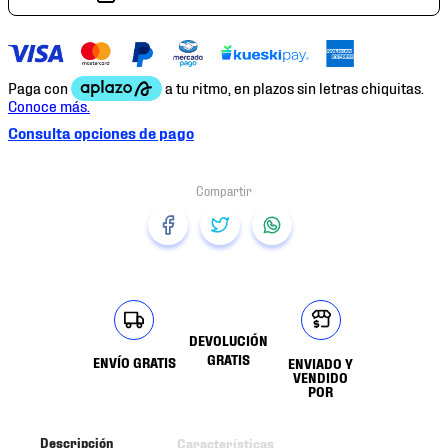
7
.
chivas
8
.
mochilas
9
.
tenis niño
10
.
tenis nike
Consulta opciones de pago
DEVOLUCIÓN
GRATIS
ENVÍO GRATIS
ENVIADO Y
VENDIDO
POR
Descripción
Características