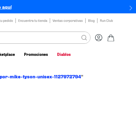
 aquí
tu pedido
Encuentra tu tienda
Ventas corporativas
Blog
Run Club
ketplace
Promociones
Diablos
-por-mike-tyson-unisex-1127972794
"