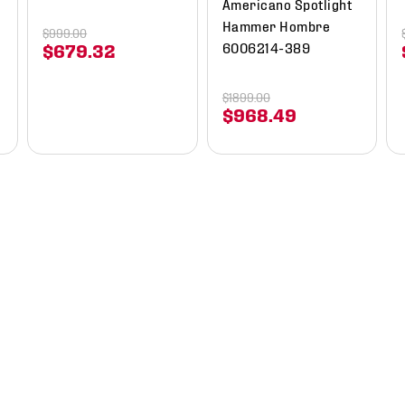
Americano Spotlight
Hammer Hombre
$
999
.
00
6006214-389
$
679
.
32
$
1899
.
00
$
968
.
49