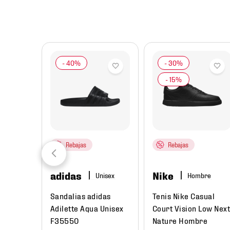
8
.
mochilas
9
.
tenis niño
10
.
tenis nike
Rebajas
Rebajas
adidas
Nike
ombre
Hombre
rtivo
Sandalias adidas
Tenis Nike Casual
 3
Adilette Aqua Unisex
Court Vision Low Next
re
F35550
Nature Hombre