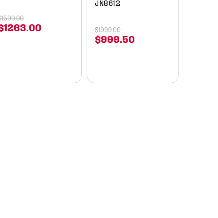
JN8612
$
1599
.
00
$
1263
.
00
$
1999
.
00
$
999
.
50