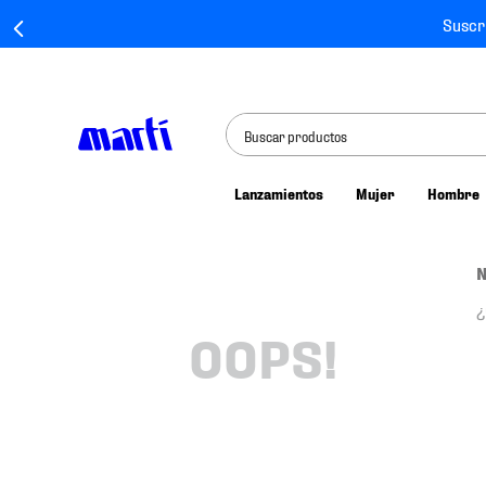
Suscr
Buscar productos
Lanzamientos
Mujer
Hombre
TÉRMINOS MÁS BUSCADOS
1
.
tenis mujer
N
2
.
tenis hombre
¿
3
.
tenis
OOPS!
4
.
tenis futbol
5
.
jersey
6
.
mochila
7
.
chivas