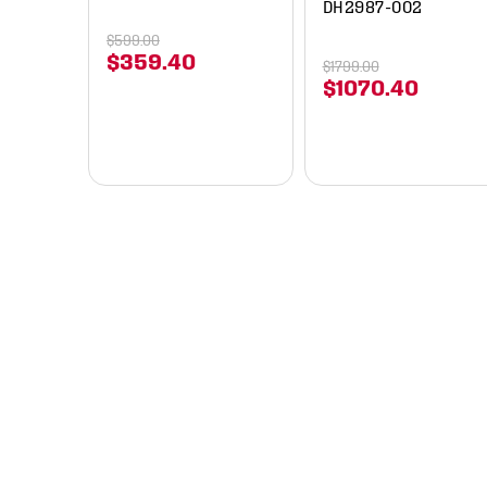
DH2987-002
$
599
.
00
$
359
.
40
$
1799
.
00
$
1070
.
40