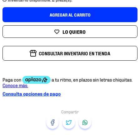
7
.
chivas
8
.
mochilas
AGREGAR AL CARRITO
9
.
tenis niño
10
.
tenis nike
CONSULTAR INVENTARIO EN TIENDA
Consulta opciones de pago