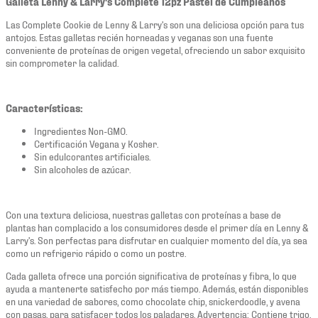
Galleta Lenny & Larry's Complete 12pz Pastel de Cumpleaños
Las Complete Cookie de Lenny & Larry's son una deliciosa opción para tus
antojos. Estas galletas recién horneadas y veganas son una fuente
conveniente de proteínas de origen vegetal, ofreciendo un sabor exquisito
sin comprometer la calidad.
Características:
Ingredientes Non-GMO.
Certificación Vegana y Kosher.
Sin edulcorantes artificiales.
Sin alcoholes de azúcar.
Con una textura deliciosa, nuestras galletas con proteínas a base de
plantas han complacido a los consumidores desde el primer día en Lenny &
Larry's. Son perfectas para disfrutar en cualquier momento del día, ya sea
como un refrigerio rápido o como un postre.
Cada galleta ofrece una porción significativa de proteínas y fibra, lo que
ayuda a mantenerte satisfecho por más tiempo. Además, están disponibles
en una variedad de sabores, como chocolate chip, snickerdoodle, y avena
con pasas, para satisfacer todos los paladares. Advertencia: Contiene trigo.