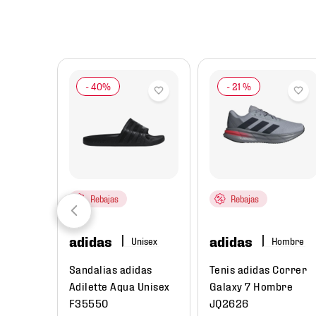
8
.
chivas
9
.
tenis niño
10
.
tenis nike
-
21 %
Rebajas
Rebajas
adidas
adidas
re
Hombre
ual
Sandalias adidas
Tenis adidas Correr
Low Next
Adilette Aqua Unisex
Galaxy 7 Hombre
e
F35550
JQ2626