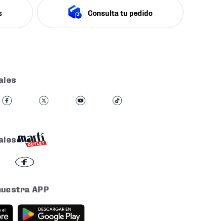
s
Consulta tu pedido
ales
ales
nuestra APP