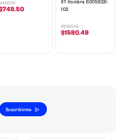
XT Hombre 6005926-
$
1499
.
00
$
749
.
50
102
$
3099
.
00
$
1580
.
49
Suscribirme