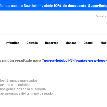
íbete a nuestro Newsletter y obtén
10% de descuento.
Suscríbete
Consulta 
Infantiles
Calzado
Deportes
Marcas
Casual
Mar
 ningún resultado para "
gorra-beisbol-3-franjas-new-log
os términos ingresados
izar una sola palabra
minos genéricos en la búsqueda
car sinónimos del término deseado