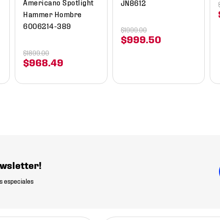
Americano Spotlight
JN8612
Hammer Hombre
6006214-389
$
1999
.
00
$
999
.
50
$
1899
.
00
$
968
.
49
wsletter!
s especiales