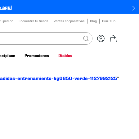
 aquí
tu pedido
Encuentra tu tienda
Ventas corporativas
Blog
Run Club
ketplace
Promociones
Diablos
o-adidas-entrenamiento-kg0850-verde-1127992125
"