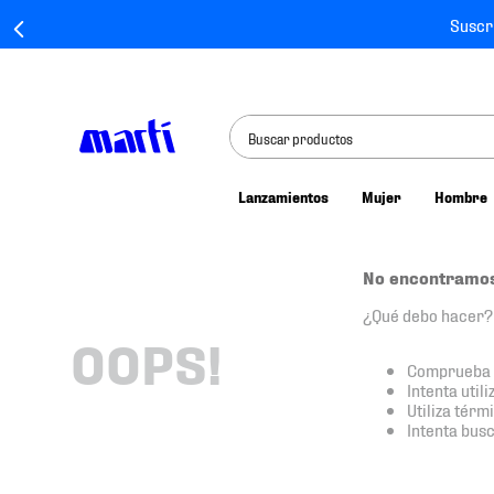
Suscr
Buscar productos
Lanzamientos
Mujer
Hombre
TÉRMINOS MÁS BUSCADOS
1
.
tenis mujer
No encontramos
2
.
tenis hombre
¿Qué debo hacer?
3
.
tenis
OOPS!
Comprueba l
4
.
tenis futbol
Intenta util
Utiliza tér
5
.
jersey
Intenta bus
6
.
mochila
7
.
mochilas