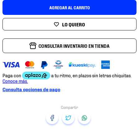
7
.
mochilas
AGREGAR AL CARRITO
8
.
chivas
9
.
tenis niño
10
.
tenis nike
CONSULTAR INVENTARIO EN TIENDA
Consulta opciones de pago