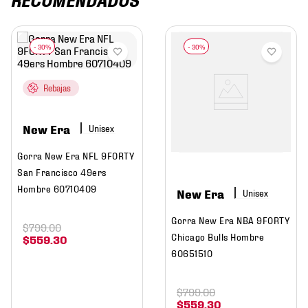
Rebajas
New Era
Gorra New Era NFL 9FORTY
San Francisco 49ers
Hombre 60710409
New Era
Gorra New Era NBA 9FORTY
$
799
.
00
Chicago Bulls Hombre
$
559
.
30
60651510
$
799
.
00
$
559
.
30