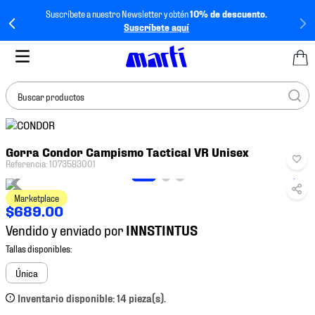
Suscríbete a nuestro Newsletter y obtén
10% de descuento.
Suscríbete aquí
Buscar productos
TÉRMINOS MÁS
Gorra Condor Campismo Tactical VR Unisex
BUSCADOS
Referencia
:
1073583001
1
.
tenis mujer
Marketplace
2
.
tenis hombre
$
689
.
00
3
.
tenis
Vendido y enviado por
4
.
tenis futbol
5
.
jersey
Única
6
.
mochila
Inventario disponible: 14 pieza(s).