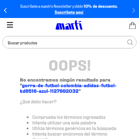
Suscríbete a nuestro Newsletter y obtén
10% de descuento.
Suscríbete aquí
Buscar productos
OOPS!
TÉRMINOS MÁS
BUSCADOS
1
.
tenis mujer
No encontramos ningún resultado para
"
gorra-de-futbol-colombia-adidas-futbol-
2
.
tenis hombre
kd8516-azul-1127992032
"
3
.
tenis
¿Qué debo hacer?
4
.
tenis futbol
Comprueba los términos ingresados
5
.
jersey
Intenta utilizar una sola palabra
Utiliza términos genéricos en la búsqueda
6
.
mochila
Intenta buscar sinónimos del término
deseado