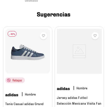
7
.
chivas
8
.
mochilas
Sugerencias
9
.
tenis niño
10
.
tenis nike
Rebajas
adidas
Hombre
adidas
Hombre
Jersey adidas Futbol
Selección Mexicana Visita Fan
Tenis Casual adidas Grand