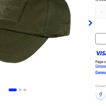
－
Consul