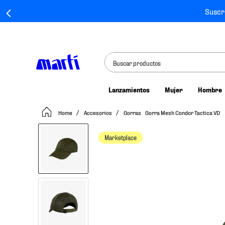
Suscr
Buscar productos
Lanzamientos
Mujer
Hombre
TÉRMINOS MÁS BUSCADOS
Accesorios
Gorras
Gorra Mesh Condor Tactica VD
1
.
tenis mujer
2
.
tenis hombre
Marketplace
3
.
tenis
4
.
tenis futbol
5
.
jersey
6
.
mochila
7
.
mochilas