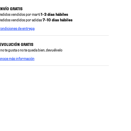
ENVÍO GRATIS
edidos vendidos por martí
1-3 días hábiles
edidos vendidos por adidas
7-10 días hábiles
ondiciones de entrega
EVOLUCIÓN GRATIS
 no te gusta o no te queda bien, devuélvelo
onoce más información