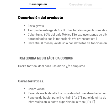
Descripción
Características
Descripción del producto
Envío gratis
Tiempo de entrega de 5 a 10 días hábiles según la zona de
Cobertura: 90% del país México (Se excluyen zonas de alto r
determinadas por la mensajería y/o transportista)
Garantía: 3 meses, válida solo por defectos de fabricación
TCM GORRA MESH TÁCTICA CONDOR
Gorra táctica ideal para uso diario y/o campismo.
Características:
Color: Verde
Panel de malla de alta transpirabilidad que absorbe la hu
Paneles de bucle: panel frontal (2 "x 3"), panel de cinta d
infrarrojos en la parte superior de la tapa (1 "x 1")