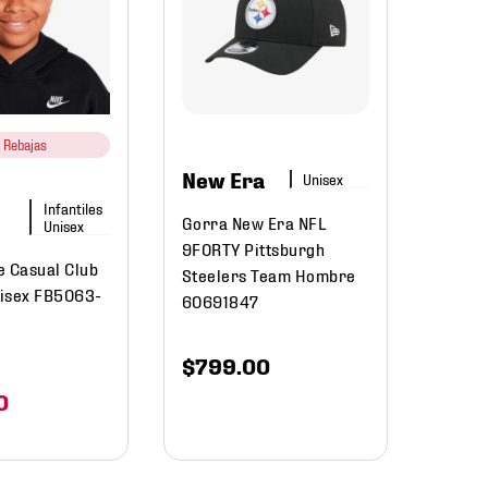
New
Gorra
59FIF
Unión
Anive
Rebajas
6067
New Era
Gorra New Era NFL
$
999
.
0
$
69
9FORTY Pittsburgh
e Casual Club
Steelers Team Hombre
Unisex FB5063-
60691847
$
799
.
00
0