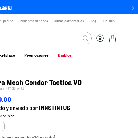
 aquí
tu pedido
Encuentra tu tienda
Ventas corporativas
Blog
Run Club
ketplace
Promociones
Diablos
a Mesh Condor Tactica VD
cia
:
1072057001
9
.
00
do y enviado por
a
ntario disponible: 14 pieza(s).