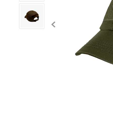
8
.
chivas
9
.
tenis niño
10
.
tenis nike