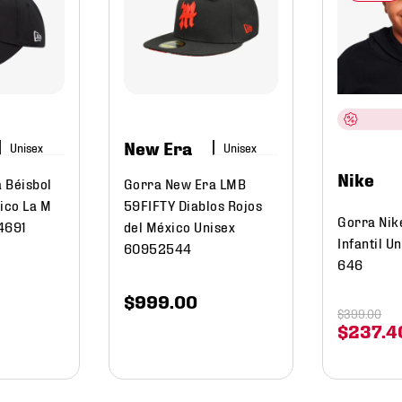
New Era
Nike
 Béisbol
Gorra New Era LMB
ico La M
59FIFTY Diablos Rojos
Gorra Nik
4691
del México Unisex
Infantil 
60952544
646
$
999
.
00
$
399
.
00
$
237
.
4