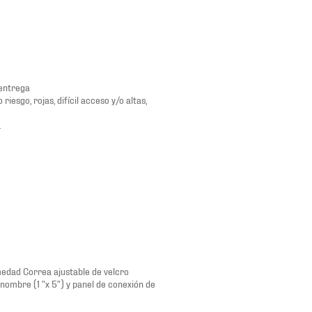
 entrega
iesgo, rojas, difícil acceso y/o altas,
.
medad Correa ajustable de velcro
e nombre (1 "x 5") y panel de conexión de