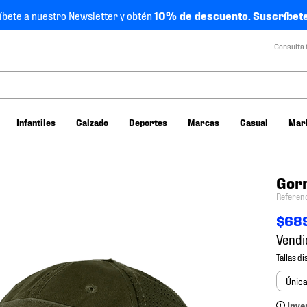
íbete a nuestro Newsletter y obtén
10% de descuento.
Suscríbete
Consulta 
Infantiles
Calzado
Deportes
Marcas
Casual
Mar
Gorr
Referen
$
68
Vendi
Únic
Inve