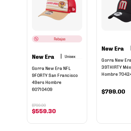
B
 de
mbre
Rebajas
New Era
New Era
Gorra New Era
39THIRTY Méx
Gorra New Era NFL
Hombre 7042
9FORTY San Francisco
49ers Hombre
60710409
$
799
.
00
$
799
.
00
$
559
.
30