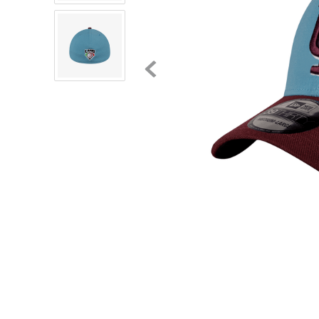
8
.
chivas
9
.
tenis niño
10
.
tenis nike