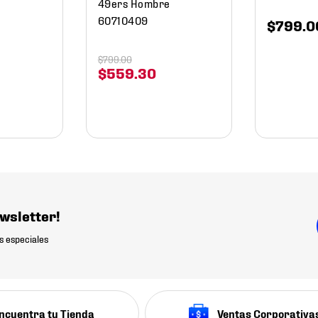
49ers Hombre
60710409
$
799
.
0
$
799
.
00
$
559
.
30
wsletter!
s especiales
ncuentra tu Tienda
Ventas Corporativa