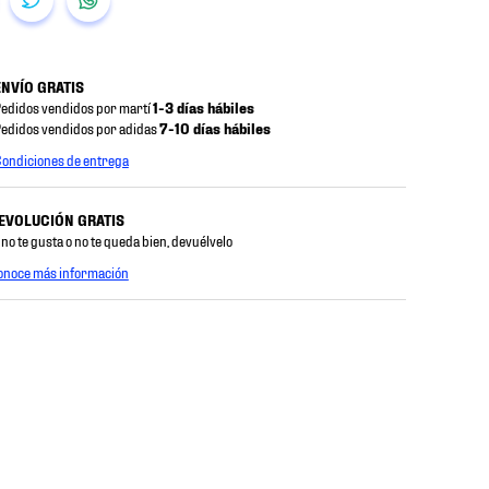
ENVÍO GRATIS
edidos vendidos por martí
1-3 días hábiles
edidos vendidos por adidas
7-10 días hábiles
ondiciones de entrega
EVOLUCIÓN GRATIS
 no te gusta o no te queda bien, devuélvelo
onoce más información