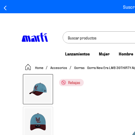
Suscr
Buscar productos
Lanzamientos
Mujer
Hombre
TÉRMINOS MÁS BUSCADOS
Accesorios
Gorras
Gorra New Era LMB 39THIRTY A
1
.
tenis mujer
2
.
tenis hombre
Rebajas
3
.
tenis
4
.
tenis futbol
5
.
jersey
6
.
mochila
7
.
mochilas