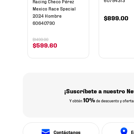
Racing Checo Pérez
Mexico Race Special
2024 Hombre
$
899
.
00
60640790
$
1499
.
00
$
599
.
60
¡Suscríbete a nuestro Ne
10%
Y obtén
de descuento y oferta
Contáctanos
E