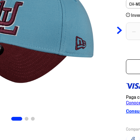
CH-M
Inve
－
Consul