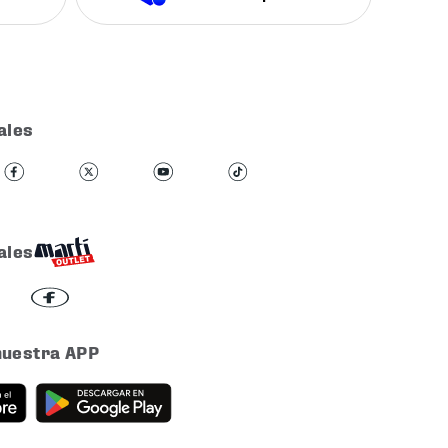
ales
ales
nuestra APP