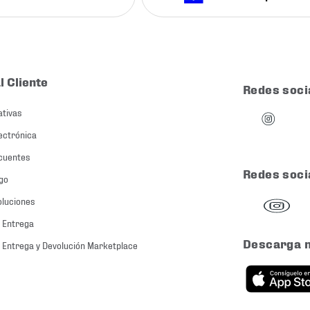
l Cliente
Redes soci
ativas
ectrónica
cuentes
Redes soci
go
oluciones
 Entrega
Descarga 
 Entrega y Devolución Marketplace