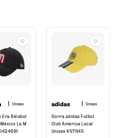
Nike
Gorra
Infan
646
a
adidas
$
399
.
0
$
23
 Era Béisbol
Gorra adidas Futbol
México La M
Club América Local
0424691
Unisex KS7945