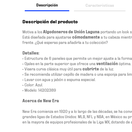
Descripción
Características
Descripción del producto
Motiva a los
Algodoneros de Unión Laguna
portando un look s
Está diseñada para ajustarse
cómodamente
a tu cabeza mientr
frente. ¿Qué esperas para añadirla a tu colección?
Detalles:
• Estructura de 6 paneles que permite un mejor ajuste a la forma
• Ojales en la parte superior que ofrece una
ventilación
óptima.
• Visera curva clásica muy útil para
cubrirte
de la luz.
• Se recomienda utilizar cepillo de madera o una esponja para lim
• Lavar con agua y jabón o espuma especial.
• Color: Azul.
• Modelo: 14202389
Acerca de New Era
New Era comienza en 1920 y a lo largo de las décadas, se ha conve
grandes ligas de Estados Unidos: MLB, NFL y NBA; en México su p
en la mayora de equipos profesionales de la Liga MX, dotando de a