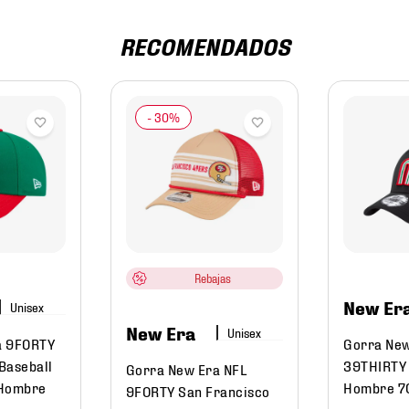
RECOMENDADOS
Rebajas
New Er
New Era
a 9FORTY
Gorra New
Baseball
39THIRTY 
Gorra New Era NFL
 Hombre
Hombre 7
9FORTY San Francisco