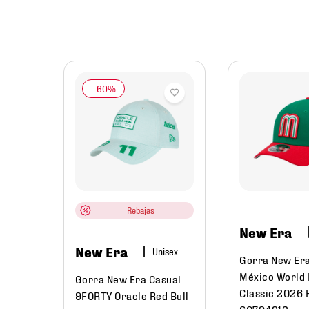
A
Bulls
2
Rebajas
New Era
New Era
Gorra New Er
México World 
Gorra New Era Casual
Classic 2026
9FORTY Oracle Red Bull
60794313