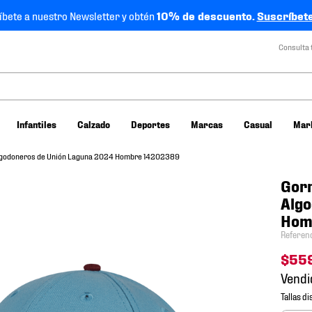
íbete a nuestro Newsletter y obtén
10% de descuento.
Suscríbete
Consulta 
Infantiles
Calzado
Deportes
Marcas
Casual
Mar
lgodoneros de Unión Laguna 2024 Hombre 14202389
Gor
Algo
Hom
Referen
$
55
Vendi