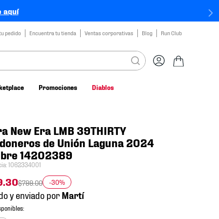
 aquí
tu pedido
Encuentra tu tienda
Ventas corporativas
Blog
Run Club
ketplace
Promociones
Diablos
ra New Era LMB 39THIRTY
doneros de Unión Laguna 2024
bre 14202389
cia
:
1062334001
9
.
30
-30%
$
799
.
00
do y enviado por