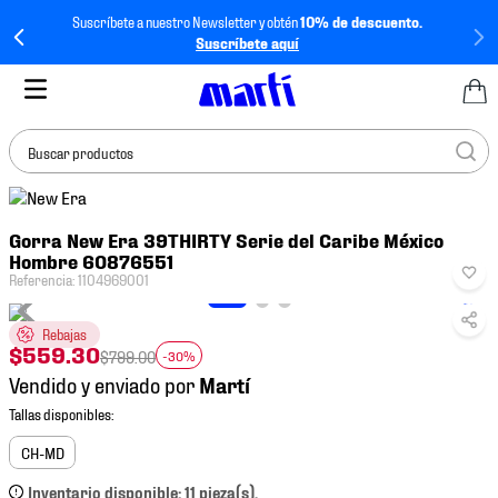
Suscríbete a nuestro Newsletter y obtén
10% de descuento.
Suscríbete aquí
Buscar productos
TÉRMINOS MÁS
Gorra New Era 39THIRTY Serie del Caribe México
BUSCADOS
Hombre 60876551
1
.
tenis mujer
Referencia
:
1104969001
2
.
tenis hombre
Rebajas
$
559
.
30
3
.
tenis
$
799
.
00
-30%
Vendido y enviado por
4
.
tenis futbol
5
.
mochila
CH-MD
6
.
jersey
Inventario disponible: 11 pieza(s).