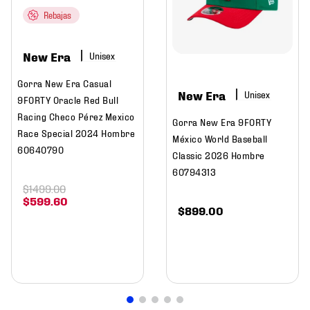
Rebajas
New Era
Gorra New Era Casual
New Era
9FORTY Oracle Red Bull
Racing Checo Pérez Mexico
Gorra New Era 9FORTY
Race Special 2024 Hombre
México World Baseball
60640790
Classic 2026 Hombre
60794313
$
1499
.
00
$
599
.
60
$
899
.
00