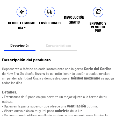
DEVOLUCIÓN
GRATIS
RECIBE EL MISMO
ENVÍO GRATIS
ENVIADO Y
VENDIDO
DÍA *
POR
Descripción
Características
Descripción del producto
Representa a México en cada lanzamiento con la gorra
Serie del Caribe
de New Era. Su diseño
ligero
te permite llevar tu pasión a cualquier plan,
sin perder identidad. Úsala y demuestra que el
béisbol mexicano
se apoya
todos los días.
Detalles:
• Estructura de 6 paneles que permite un mejor ajuste a la forma de tu
cabeza.
• Ojales en la parte superior que ofrece una
ventilación
óptima.
• Visera curva clásica muy útil para
cubrirte
de la luz.
• Se recomienda utilizar cepillo de madera o una esponja para limpiar la