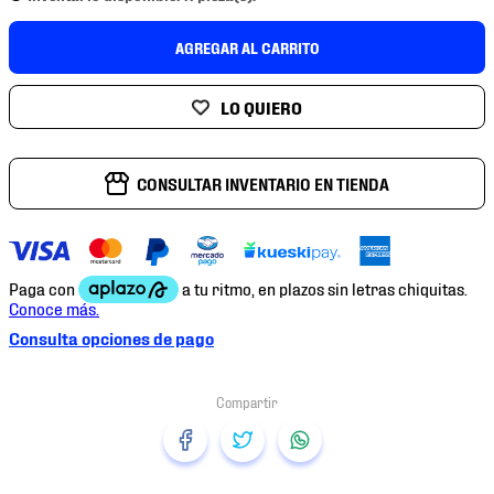
7
.
mochilas
AGREGAR AL CARRITO
8
.
chivas
9
.
tenis niño
10
.
tenis nike
CONSULTAR INVENTARIO EN TIENDA
Consulta opciones de pago