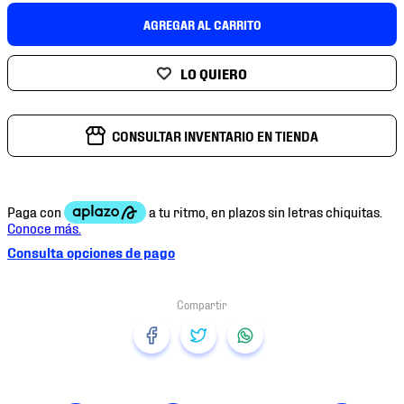
7
.
mochilas
AGREGAR AL CARRITO
8
.
chivas
9
.
tenis niño
10
.
tenis nike
CONSULTAR INVENTARIO EN TIENDA
Consulta opciones de pago