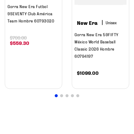
Gorra New Era Futbol
9SEVENTY Club América
Team Hombre 60793020
New Era
Gorra New Era 59FIFTY
$
799
.
00
México World Baseball
$
559
.
30
Classic 2026 Hombre
60794197
$
1099
.
00