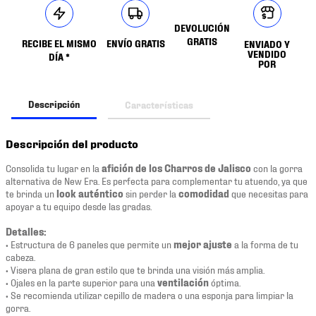
DEVOLUCIÓN
GRATIS
RECIBE EL MISMO
ENVÍO GRATIS
ENVIADO Y
VENDIDO
DÍA *
POR
Descripción
Características
Descripción del producto
Consolida tu lugar en la
afición de los Charros de Jalisco
con la gorra
alternativa de New Era. Es perfecta para complementar tu atuendo, ya que
te brinda un
look auténtico
sin perder la
comodidad
que necesitas para
apoyar a tu equipo desde las gradas.
Detalles:
• Estructura de 6 paneles que permite un
mejor ajuste
a la forma de tu
cabeza.
• Visera plana de gran estilo que te brinda una visión más amplia.
• Ojales en la parte superior para una
ventilación
óptima.
• Se recomienda utilizar cepillo de madera o una esponja para limpiar la
gorra.