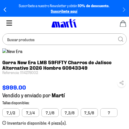
Suscríbete a nuestro Newsletter y obtén
10% de descuento.
Suscríbete aquí
Buscar productos
TÉRMINOS MÁS
Gorra New Era LMB 59FIFTY Charros de Jalisco
BUSCADOS
Alternativo 2026 Hombre 60943349
1
.
tenis mujer
Referencia
:
1114278002
2
.
tenis hombre
$
999
.
00
3
.
tenis
Vendido y enviado por
4
.
tenis futbol
5
.
mochila
7_1/2
7_1/4
7_1/8
7_3/8
7_5/8
7
6
.
jersey
Inventario disponible: 4 pieza(s).