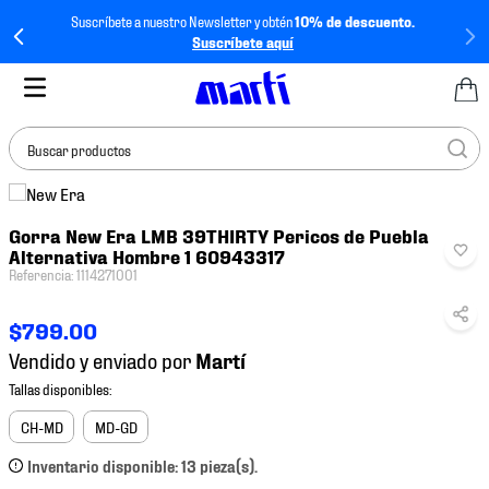
Suscríbete a nuestro Newsletter y obtén
10% de descuento.
Suscríbete aquí
Buscar productos
TÉRMINOS MÁS
Gorra New Era LMB 39THIRTY Pericos de Puebla
BUSCADOS
Alternativa Hombre 1 60943317
1
.
tenis mujer
Referencia
:
1114271001
2
.
tenis hombre
$
799
.
00
3
.
tenis
Vendido y enviado por
4
.
tenis futbol
5
.
jersey
CH-MD
MD-GD
6
.
mochila
Inventario disponible: 13 pieza(s).