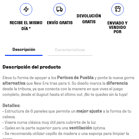
DEVOLUCIÓN
GRATIS
RECIBE EL MISMO
ENVÍO GRATIS
ENVIADO Y
VENDIDO
DÍA *
POR
Descripción
Características
Descripción del producto
Eleva tu forma de apoyar a los
Pericos de Puebla
y ponte la nueva gorra
alternativa
que New Era trae para ti. Su diseño marca la
diferencia
desde la tribuna, ya que conecta con la manera en que vives el juego
completo, desde el dugout hasta el último out. ¡No te quedes sin la tuya!
Detalles:
• Estructura de 6 paneles que permite un
mejor ajuste
a la forma de tu
cabeza.
• Visera curva clásica muy útil para cubrirte de la luz.
• Ojales en la parte superior para una
ventilación
óptima.
• Se recomienda utilizar cepillo de madera o una esponja para limpiar la
gorra.