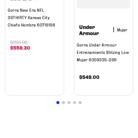
Gorra New Era NFL
39THIRTY Kansas City
Chiefs Hombre 60719198
Under
Mujer
Armour
$
799
.
00
Gorra Under Armour
$
559
.
30
Entrenamiento Blitzing Low
Mujer 6009335-299
$
549
.
00