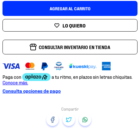
7
.
mochilas
AGREGAR AL CARRITO
8
.
chivas
9
.
tenis niño
10
.
tenis nike
CONSULTAR INVENTARIO EN TIENDA
Consulta opciones de pago