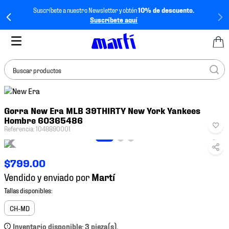
Suscríbete a nuestro Newsletter y obtén
10% de descuento.
Suscríbete aquí
Buscar productos
TÉRMINOS MÁS
Gorra New Era MLB 39THIRTY New York Yankees
BUSCADOS
Hombre 60365486
1
.
tenis mujer
Referencia
:
1048890001
2
.
tenis hombre
$
799
.
00
3
.
tenis
Vendido y enviado por
4
.
tenis futbol
5
.
jersey
CH-MD
6
.
mochila
Inventario disponible: 3 pieza(s).