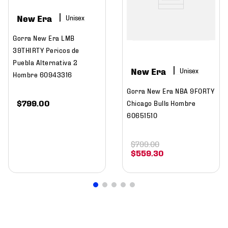
New Era
Gorra New Era LMB
39THIRTY Pericos de
Puebla Alternativa 2
New Era
Hombre 60943316
Gorra New Era NBA 9FORTY
$
799
.
00
Chicago Bulls Hombre
60651510
$
799
.
00
$
559
.
30