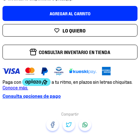
7
.
chivas
AGREGAR AL CARRITO
8
.
mochilas
9
.
tenis niño
10
.
tenis nike
CONSULTAR INVENTARIO EN TIENDA
Consulta opciones de pago