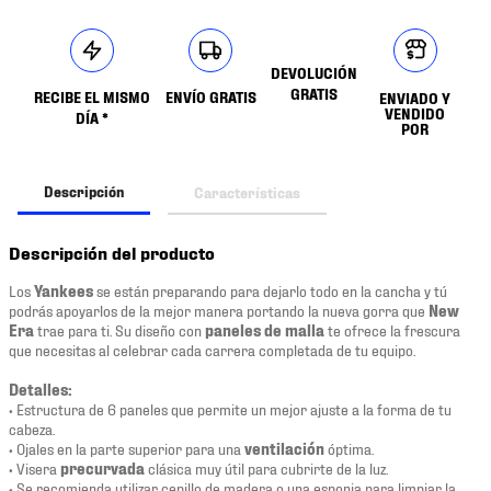
DEVOLUCIÓN
GRATIS
RECIBE EL MISMO
ENVÍO GRATIS
ENVIADO Y
VENDIDO
DÍA *
POR
Descripción
Características
Descripción del producto
Los
Yankees
se están preparando para dejarlo todo en la cancha y tú
podrás apoyarlos de la mejor manera portando la nueva gorra que
New
Era
trae para ti. Su diseño con
paneles de malla
te ofrece la frescura
que necesitas al celebrar cada carrera completada de tu equipo.
Detalles:
• Estructura de 6 paneles que permite un mejor ajuste a la forma de tu
cabeza.
• Ojales en la parte superior para una
ventilación
óptima.
• Visera
precurvada
clásica muy útil para cubrirte de la luz.
• Se recomienda utilizar cepillo de madera o una esponja para limpiar la