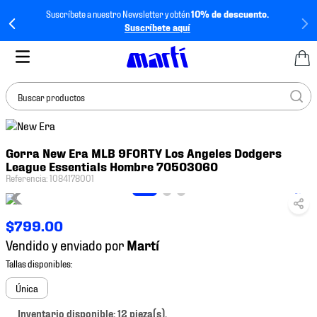
Suscríbete a nuestro Newsletter y obtén
10% de descuento.
Suscríbete aquí
Buscar productos
TÉRMINOS MÁS
Gorra New Era MLB 9FORTY Los Angeles Dodgers
BUSCADOS
League Essentials Hombre 70503060
1
.
tenis mujer
Referencia
:
1084178001
2
.
tenis hombre
$
799
.
00
3
.
tenis
Vendido y enviado por
4
.
tenis futbol
5
.
jersey
Única
6
.
mochila
Inventario disponible: 12 pieza(s).