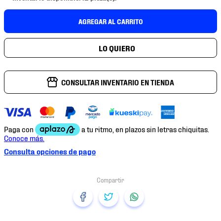
7
.
mochilas
AGREGAR AL CARRITO
8
.
chivas
9
.
tenis niño
10
.
tenis nike
CONSULTAR INVENTARIO EN TIENDA
Consulta opciones de pago