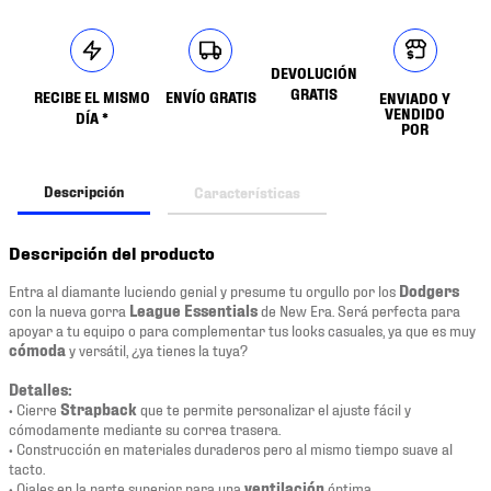
DEVOLUCIÓN
GRATIS
RECIBE EL MISMO
ENVÍO GRATIS
ENVIADO Y
VENDIDO
DÍA *
POR
Descripción
Características
Descripción del producto
Entra al diamante luciendo genial y presume tu orgullo por los
Dodgers
con la nueva gorra
League Essentials
de New Era. Será perfecta para
apoyar a tu equipo o para complementar tus looks casuales, ya que es muy
cómoda
y versátil, ¿ya tienes la tuya?
Detalles:
• Cierre
Strapback
que te permite personalizar el ajuste fácil y
cómodamente mediante su correa trasera.
• Construcción en materiales duraderos pero al mismo tiempo suave al
tacto.
• Ojales en la parte superior para una
ventilación
óptima.