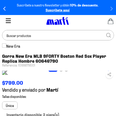
Suscríbete a nuestro Newsletter y obtén
10% de descuento.
Suscríbete aquí
Buscar productos
TÉRMINOS MÁS
Gorra New Era MLB 9FORTY Boston Red Sox Player
BUSCADOS
Replica Hombre 60646790
1
.
tenis mujer
Referencia
:
1099879001
2
.
tenis hombre
$
799
.
00
3
.
tenis
Vendido y enviado por
4
.
tenis futbol
5
.
mochila
Única
6
.
jersey
Inventario disponible: 2 pieza(s).