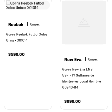
Reebok
Gorra Reebok Futbol Xolos
Unisex XO1014
$
599
.
00
New Era
Gorra New Era LMB
59FIFTY Sultanes de
Monterrey Local Hombre
60943414
$
999
.
00