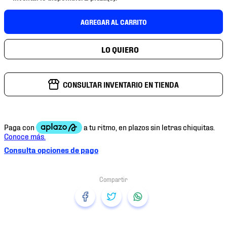
7
.
mochilas
AGREGAR AL CARRITO
8
.
chivas
9
.
tenis niño
10
.
tenis nike
CONSULTAR INVENTARIO EN TIENDA
Consulta opciones de pago