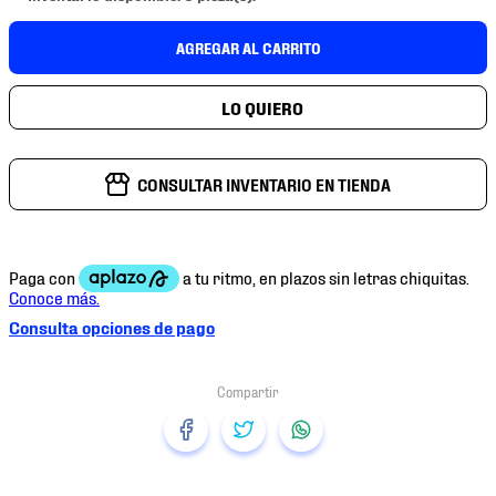
7
.
chivas
AGREGAR AL CARRITO
8
.
mochilas
9
.
tenis niño
10
.
tenis nike
CONSULTAR INVENTARIO EN TIENDA
Consulta opciones de pago