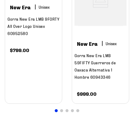
New Era
Gorra New Era LMB 9FORTY
All Over Logo Unisex
60952580
New Era
$
799
.
00
Gorra New Era LMB
59FIFTY Guerreros de
Oaxaca Alternativa 1
Hombre 60943346
$
999
.
00