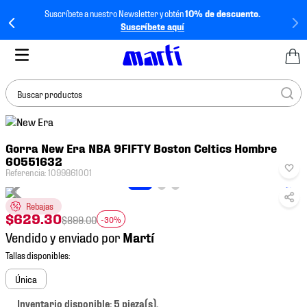
Suscríbete a nuestro Newsletter y obtén
10% de descuento.
Suscríbete aquí
Buscar productos
TÉRMINOS MÁS
Gorra New Era NBA 9FIFTY Boston Celtics Hombre
BUSCADOS
60551632
1
.
tenis mujer
Referencia
:
1099861001
2
.
tenis hombre
Rebajas
$
629
.
30
3
.
tenis
$
899
.
00
-30%
Vendido y enviado por
4
.
jersey
5
.
tenis futbol
Única
6
.
mochila
Inventario disponible: 5 pieza(s).