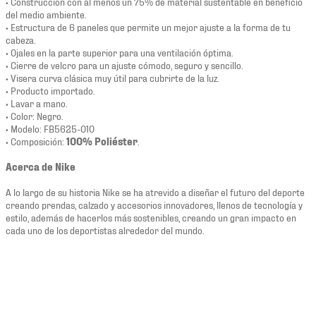
• Construcción con al menos un 75% de material sustentable en beneficio
del medio ambiente.
• Estructura de 6 paneles que permite un mejor ajuste a la forma de tu
cabeza.
• Ojales en la parte superior para una ventilación
óptima.
• Cierre de velcro para un ajuste cómodo, seguro y sencillo.
• Visera curva clásica muy útil para cubrirte de la luz.
• Producto importado.
• Lavar a mano.
• Color: Negro.
• Modelo: FB5625-010
• Composición:
100% Poliéster
.
Acerca de Nike
A lo largo de su historia Nike se ha atrevido a diseñar el futuro del deporte
creando prendas, calzado y accesorios innovadores, llenos de tecnología y
estilo, además de hacerlos más sostenibles, creando un gran impacto en
cada uno de los deportistas alrededor del mundo.