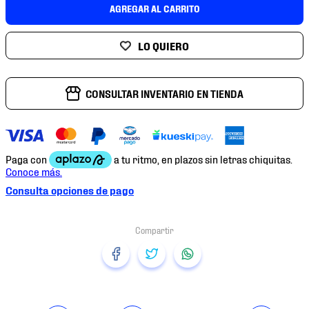
7
.
chivas
AGREGAR AL CARRITO
8
.
mochilas
9
.
tenis niño
10
.
tenis nike
CONSULTAR INVENTARIO EN TIENDA
Consulta opciones de pago