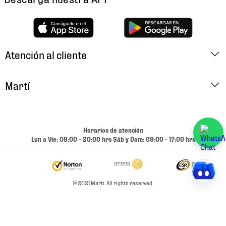
Atención al cliente
Factura Electrónica
Martí
Preguntas Frecuentes
Historia
Métodos de Pago
Ubica tu Tienda
Horarios de atención
Cambios y Devoluciones
Lun a Vie: 08:00 - 20:00 hrs Sáb y Dom: 09:00 - 17:00 hrs
Aviso de Privacidad
Contacto
Términos y Condiciones
Condiciones de Entrega
© 2021 Martí. All rights reserved.
Promociones
Condiciones de Entrega y Devolución Marketplace
Experiencias
Mapa del sitio