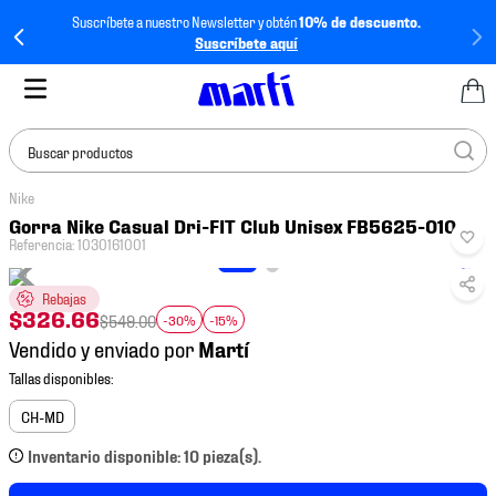
Suscríbete a nuestro Newsletter y obtén
10% de descuento.
Suscríbete aquí
Buscar productos
Nike
TÉRMINOS MÁS
Gorra Nike Casual Dri-FIT Club Unisex FB5625-010
BUSCADOS
Referencia
:
1030161001
1
.
tenis mujer
Rebajas
2
.
tenis hombre
$
326
.
66
$
549
.
00
-30%
-15%
Vendido y enviado por
3
.
tenis
4
.
tenis futbol
CH-MD
5
.
jersey
Inventario disponible: 10 pieza(s).
6
.
mochila