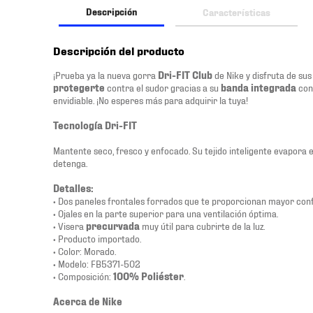
Descripción
Características
Descripción del producto
¡Prueba ya la nueva gorra
Dri-FIT Club
de Nike y disfruta de su
protegerte
contra el sudor gracias a su
banda integrada
con 
envidiable. ¡No esperes más para adquirir la tuya!
Tecnología Dri-FIT
Mantente seco, fresco y enfocado. Su tejido inteligente evapora e
detenga.
Detalles:
• Dos paneles frontales forrados que te proporcionan mayor conf
• Ojales en la parte superior para una ventilación óptima.
• Visera
precurvada
muy útil para cubrirte de la luz.
• Producto importado.
• Color: Morado.
• Modelo: FB5371-502
• Composición:
100% Poliéster
.
Acerca de Nike