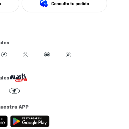
s
Consulta tu pedido
ales
ales
nuestra APP