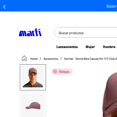
Suscr
Buscar productos
Lanzamientos
Mujer
Hombre
TÉRMINOS MÁS BUSCADOS
Accesorios
Gorras
Gorra Nike Casual Dri-FIT Club
1
.
tenis mujer
2
.
tenis hombre
Rebajas
3
.
tenis
4
.
tenis futbol
5
.
jersey
6
.
mochila
7
.
chivas