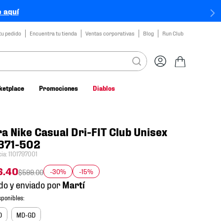
 aquí
tu pedido
Encuentra tu tienda
Ventas corporativas
Blog
Run Club
ketplace
Promociones
Diablos
a Nike Casual Dri-FIT Club Unisex
371-502
cia
:
1101797001
6
.
40
-30%
-15%
$
599
.
00
do y enviado por
D
MD-GD