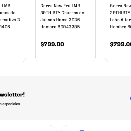
a LMB
Gorra New Era LMB
Gorra Ne
anes de
39THIRTY Charros de
39THIRTY 
ernativo 2
Jalisco Home 2026
León Alte
3406
Hombre 60943285
Hombre 6
$
799
.
00
$
799
.
0
wsletter!
s especiales