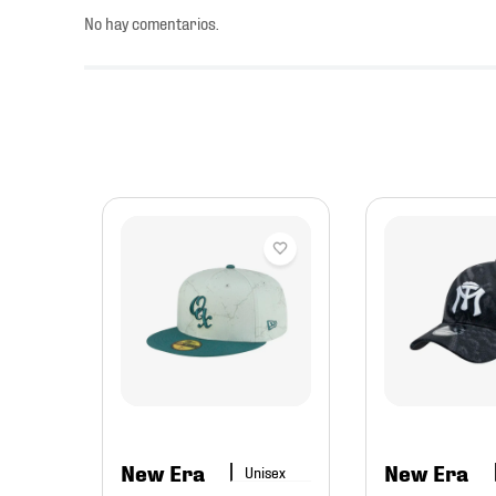
No hay comentarios.
bol
7
New Era
New Era