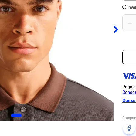
Inve
－
Consul