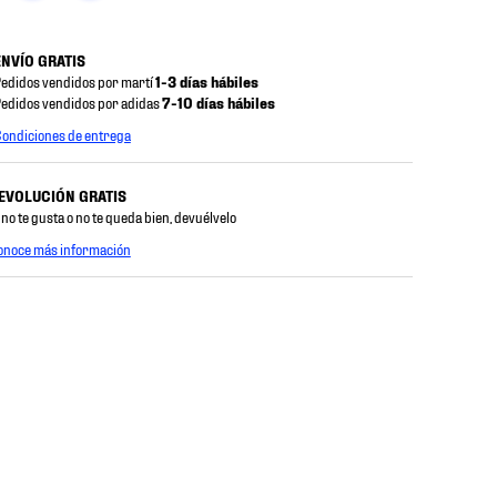
ENVÍO GRATIS
edidos vendidos por martí
1-3 días hábiles
edidos vendidos por adidas
7-10 días hábiles
ondiciones de entrega
EVOLUCIÓN GRATIS
 no te gusta o no te queda bien, devuélvelo
onoce más información