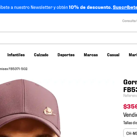
íbete a nuestro Newsletter y obtén
10% de descuento.
Suscríbete
Consulta 
Infantiles
Calzado
Deportes
Marcas
Casual
Mar
 Unisex FB5371-502
Gorr
FB5
Referen
$
35
Vendi
CH-M