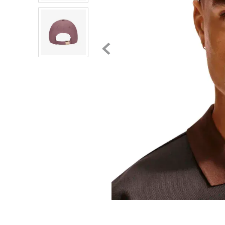
8
.
mochilas
9
.
tenis niño
10
.
tenis nike