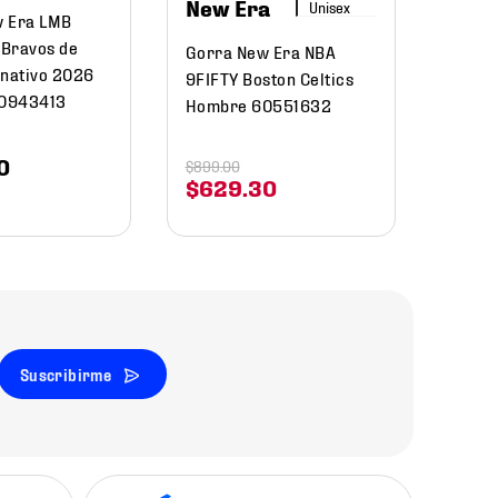
New Era
w Era LMB
Bravos de
Gorra New Era NBA
rnativo 2026
9FIFTY Boston Celtics
0943413
Hombre 60551632
0
$
899
.
00
$
629
.
30
Suscribirme