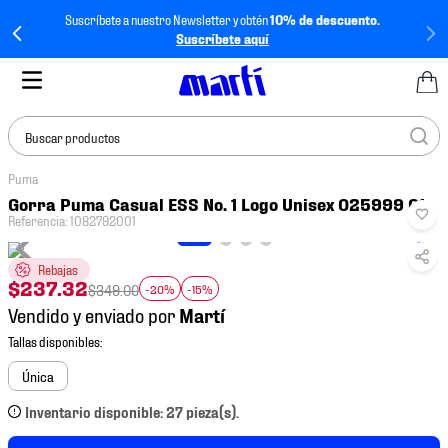
Suscríbete a nuestro Newsletter y obtén
10% de descuento.
Suscríbete aquí
Buscar productos
Puma
TÉRMINOS MÁS
Gorra Puma Casual ESS No. 1 Logo Unisex 025999 01
BUSCADOS
Referencia
:
1082792001
1
.
tenis mujer
Rebajas
2
.
tenis hombre
$
237
.
32
$
349
.
00
-20%
-15%
Vendido y enviado por
3
.
tenis
4
.
tenis futbol
Única
5
.
jersey
Inventario disponible: 27 pieza(s).
6
.
mochila