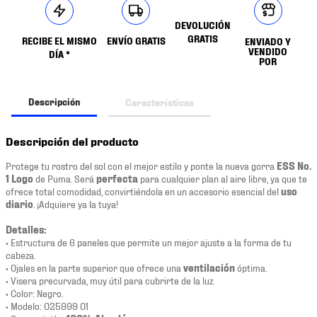
DEVOLUCIÓN
GRATIS
RECIBE EL MISMO
ENVÍO GRATIS
ENVIADO Y
VENDIDO
DÍA *
POR
Descripción
Características
Descripción del producto
Protege tu rostro del sol con el mejor estilo y ponte la nueva gorra
ESS No.
1 Logo
de Puma. Será
perfecta
para cualquier plan al aire libre, ya que te
ofrece total comodidad, convirtiéndola en un accesorio esencial del
uso
diario
. ¡Adquiere ya la tuya!
Detalles:
• Estructura de 6 paneles que permite un mejor ajuste a la forma de tu
cabeza.
• Ojales en la parte superior que ofrece una
ventilación
óptima.
• Visera precurvada, muy útil para cubrirte de la luz.
• Color: Negro.
• Modelo: 025999 01