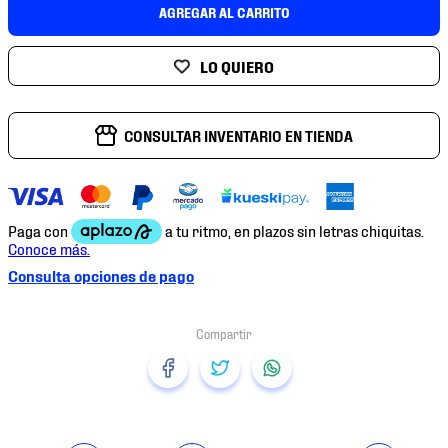
7
.
mochilas
AGREGAR AL CARRITO
8
.
chivas
9
.
tenis niño
10
.
tenis nike
CONSULTAR INVENTARIO EN TIENDA
Consulta opciones de pago