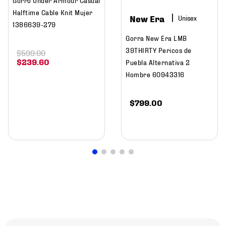
Halftime Cable Knit Mujer
New Era
1386639-279
Gorra New Era LMB
39THIRTY Pericos de
$
599
.
00
$
239
.
60
Puebla Alternativa 2
Hombre 60943316
$
799
.
00